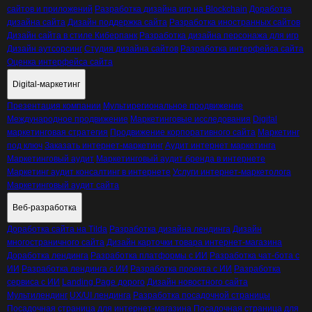
сайтов и приложений
Разработка дизайна игр на Blockchain
Доработка
дизайна сайта
Дизайн поддержка сайта
Разработка иностранных сайтов
Дизайн сайта в стиле Киберпанк
Разработка дизайна персонажа для игр
Дизайн аутсорсинг
Студия дизайна сайтов
Разработка интерфейса сайта
Оценка интерфейса сайта
Digital-маркетинг
Презентация компании
Мультирегиональное продвижение
Международное продвижение
Маркетинговые исследования
Digital
маркетинговая стратегия
Продвижение корпоративного сайта
Маркетинг
под ключ
Заказать интернет-маркетинг
Аудит интернет маркетинга
Маркетинговый аудит
Маркетинговый аудит бренда в интернете
Маркетинг аудит консалтинг в интернете
Услуги интернет-маркетолога
Маркетинговый аудит сайта
Веб-разработка
Доработка сайта на Tilda
Разработка дизайна лендинга
Дизайн
многостраничного сайта
Дизайн карточки товара интернет-магазина
Доработка лендинга
Разработка платформы с ИИ
Разработка чат-бота с
ИИ
Разработка лендинга с ИИ
Разработка проекта с ИИ
Разработка
сервиса с ИИ
Landing Page дорого
Дизайн новостного сайта
Мультилендинг
UX/UI лендинга
Разработка посадочной страницы
Посадочная страница для интернет-магазина
Посадочная страница для