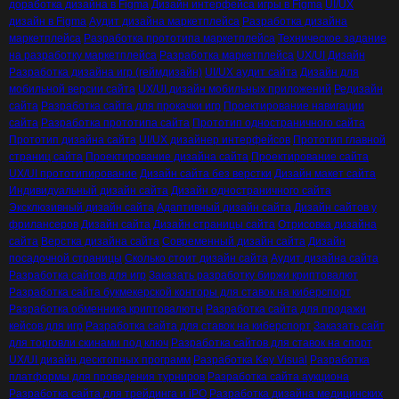
доработка дизайна в Figma
Дизайн интерфейса игры в Figma
UI/UX
дизайн в Figma
Аудит дизайна маркетплейса
Разработка дизайна
маркетплейса
Разработка прототипа маркетплейса
Техническое задание
на разработку маркетплейса
Разработка маркетплейса
UX/UI Дизайн
Разработка дизайна игр (геймдизайн)
UI/UX аудит сайта
Дизайн для
мобильной версии сайта
UX/UI дизайн мобильных приложений
Редизайн
сайта
Разработка сайта для прокачки игр
Проектирование навигации
сайта
Разработка прототипа сайта
Прототип одностраничного сайта
Прототип дизайна сайта
UI/UX дизайнер интерфейсов
Прототип главной
страниц сайта
Проектирование дизайна сайта
Проектирование сайта
UX/UI прототипирование
Дизайн сайта без верстки
Дизайн макет сайта
Индивидуальный дизайн сайта
Дизайн одностраничного сайта
Эксклюзивный дизайн сайта
Адаптивный дизайн сайта
Дизайн сайтов у
фрилансеров
Дизайн сайта
Дизайн страницы сайта
Отрисовка дизайна
сайта
Верстка дизайна сайта
Современный дизайн сайта
Дизайн
посадочной страницы
Сколько стоит дизайн сайта
Аудит дизайна сайта
Разработка сайтов для игр
Заказать разработку биржи криптовалют
Разработка сайта букмекерской конторы для ставок на киберспорт
Разработка обменника криптовалюты
Разработка сайта для продажи
кейсов для игр
Разработка сайта для ставок на киберспорт
Заказать сайт
для торговли скинами под ключ
Разработка сайтов для ставок на спорт
UX/UI дизайн десктопных программ
Разработка Key Visual
Разработка
платформы для проведения турниров
Разработка сайта аукциона
Разработка сайта для трейдинга и iPO
Разработка дизайна медицинских