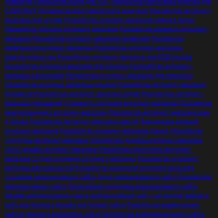
ломбарда
Разработка сайта для АЗС
Разработка сайта краш рулетки для
CSGO RUN
Разработка криптовалютного кошелька
Разработка интернет-
магазина для аптеки
Разработка интернет-магазина нижнего белья
Разработка детского интернет-магазина
Разработка книжного интернет-
магазина
Разработка интернет-магазина косметики
Разработка
мебельного интернет-магазина
Разработка интернет-магазина
компьютерных игр
Разработка интернет-магазина для B2B продаж
Разработка интернет-магазина для бизнеса
Разработка интернет-
магазина сантехники
Разработка интернет-магазина для взрослых
Разработка интернет-магазина одежды
Разработка интернет-магазина
продуктов
Разработка интернет-магазина обуви
Разработка интернет-
магазина украшений
Стоимость создания интернет-магазина
Разработка
международного интернет-магазина
Разработка интернет-магазина шин
и дисков
Разработка интернет-магазина цветов
Техническое задание
интернет-магазина
Разработка интернет-магазина дорого
Разработка
структуры интернет-магазина
Разработка дизайна интернет-магазина
UX/UI дизайн интернет-магазина
Разработка прототипа интернет-
магазина
Студия создания интернет-магазина
Разработка интернет-
магазина автозапчастей
Разработка концепции интернет-магазина
Создание корпоративного сайта
Аудит корпоративного сайта
Разработка
корпоративного сайта
Техническая поддержка корпоративного сайта
Дизайн корпоративного сайта
Корпоративный сайт с каталогом
Заказать
сайт для бизнеса
Дизайн для бизнес сайта
Разработка коммерческих
сайтов
Заказать юзабилити сайта
Разработка информационного сайта