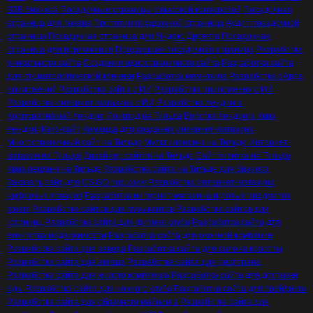
B2B бизнеса
Посадочные страницы с высокой конверсией
Посадочная
страница для товара
Прототип посадочной страницы
Аудит посадочной
страницы
Посадочная страница для Яндекс.Директа
Посадочная
страница для приложения
Продающая посадочная страница
Разработка
уникального сайта
Создание одностраничного сайта
Разработка сайта
для стоматологической клиники
Разработка мем-коина
Разработка dApps
приложений
Разработка сайта с ИИ
Разработка приложения с ИИ
Разработка интернет-магазина с ИИ
Разработка лендинга
Корпоративный лендинг
Лонгрид на Тильда
Вёрстка лендинга
Квиз
лендинг
Квиз-сайт
Команда для создания интернет-магазина
Многостраничный сайт на Тильде
Мультилендинг на Тильде
Интернет-
магазин на Тильде
Дизайнер сайтов на Тильде
Сайт визитка на Тильде
Квиз лендинг на Тильде
Разработка сайта на Тильде для бизнеса
Заказать сайт для CS:GO под ключ
Разработка интернет-магазина
цифровых товаров
Разработка интернет-магазина игровых предметов
steam
Разработка сайтов для музыкантов
Разработка сайтов для
гостиниц
Разработка сайта для фитнес клуба
Разработка сайта для
агентства недвижимости
Разработка сайта для оконной компании
Разработка сайта для завода
Разработка сайта для салона красоты
Разработка сайта для актера
Разработка сайта для ресторана
Разработка сайта для жилого комплекса
Разработка сайта для доставки
еды
Разработка сайта для ночного клуба
Разработка сайта для трейдинга
Разработка сайта для облачного майнинга
Разработка сайта для