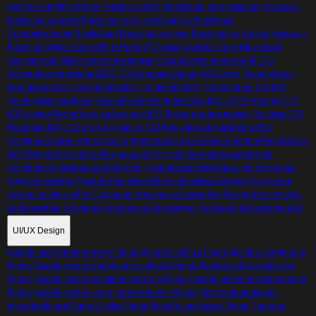
контрактов
White Paper
Раскрутка ICO
Blockchain продвижение
Заказать
Blockchain проект
Blockchain под ключ
Запуск Blockchain
Сопровождение Blockchain
Blockchain услуги
Blockchain стартап
Команда
Blockchain
Blockchain White Papers
Стоимость Blockchain
Blockchain
консультация
Blockchain платформа
Разработка приложений ICO
Создание приложений ICO
ICO сопровождение
ICO аудит
Техническая
реализация ICO
Интерфейс ICO
UX дизайн ICO
Проведение ICO
ICO
Техническое задание
Личный кабинет инвестора ICO и STO
Анализ ICO
ICO услуги
Разработка сайтов для ICO
Листинг криптовалют
Реклама ICO
Roadmap ICO
ICO стартап
Запуск ICO
Консультация эксперта ICO
Создание биржи криптовалют
Криптовалюта на базе Etherium
Разработка
DeFi
Разработка блокчейн-решений
Студия блокчейн разработки
Создание блокчейна на Ethereum
Разработка блокчейна для медицины
Аудит блокчейна
Разработка блокчейна в банковской сфере
Создание
токена на блокчейне
Создание монеты на блокчейне
Разработка покера
на блокчейне
Создание лотереи на блокчейне
Создание метавселенной
UI/UX Design
Дизайн веб-приложения в Figma
Дизайн сайта в Figma
Дизайн лендинга в
Figma
Дизайн многостраничного сайта в Figma
Дизайн сайта-визитки в
Figma
Дизайн корпоративного сайта в Figma
Дизайн интернет-магазина в
Figma
Дизайн мобильного приложения в Figma
Прототипирование
интерфейсов в Figma
UI-kit в Figma
Дизайн-система в Figma
Правки и