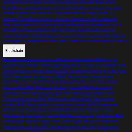
для футбольного клуба
Разработка логотипа для хоккейного клуба
Разработка анимированного логотипа
Разработка логотипа для сайта
Заказать доработку логотипа
Отрисовка логотипа
Разработка 3D-
логотипа
Разработка экспресс-логотипа
Анализ логотипа компании
Анализ фирменного стиля конкурентов
Разработка фирменного стиля
для сайта
Фирменный стиль для ресторана
Фирменный стиль для
медицинской клиники
Фирменный стиль для бренда одежды
Фирменный
стиль для АЗС
Фирменный стиль для IT компании
Логотип премиум класса
Blockchain
Разработка смарт-контракта на Ethereum
Токенизация RWA
Студия
дизайна приложений
Токенизация предметов коллекционирования RWA
Токенизация предметов роскоши RWA
Токенизация углеродных кредитов
RWA
Токенизация антиквариата RWA
Токенизация произведения
искусства RWA
Токенизация музыкальных роялти RWA
Токенизация
ценных бумаг RWA
Токенизация оборудования RWA
Токенизация
облигаций RWA
Токенизация акций RWA
Токенизация нефти RWA
Токенизация золота RWA
Токенизация алмазов RWA
Токенизация
серебра RWA
Токенизация полезных ископаемых RWA
Токенизация
роялти RWA
Токенизация интеллектуальной собственности RWA
Токенизация земельного участка RWA
Токенизация недвижимости RWA
Токенизация торговой марки RWA
Токенизация авторских прав RWA
Токенизация патента RWA
Токенизация лицензии RWA
Токенизация