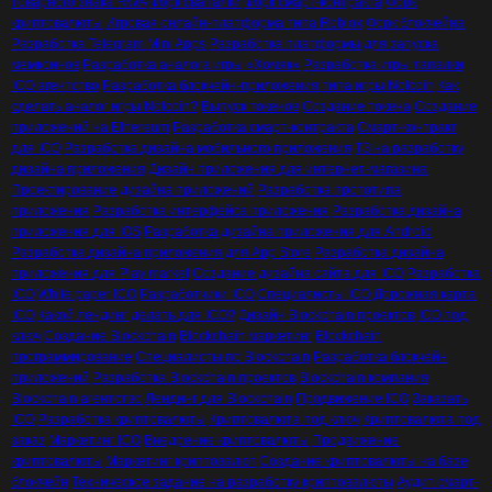
товарного знака RWA
Форк свапалки
Форк смарт-контракта
Форк
криптовалюты
Игровая онлайн-платформа типа Roblox
Форк блокчейна
Разработка Telegram Mini Apps
Разработка платформы для запуска
мемкоинов
Разработка аналога игры «Хомяк»
Разработка игры тапалки
ICO агентство
Разработка блокчейн-приложения типа игры Notcoin
Как
сделать аналог игры Notcoin?
Выпуск токенов
Создание токена
Создание
приложений на Ethereum
Разработка смарт-контракта
Смарт-контракт
для ICO
Разработка дизайна мобильного приложения
ТЗ на разработку
дизайна приложения
Дизайн приложения для интернет-магазина
Проектирование дизайна приложений
Разработка прототипа
приложения
Разработка интерфейса приложения
Разработка дизайна
приложения для IOS
Разработка дизайна приложения для Android
Разработка дизайна приложения для App Store
Разработка дизайна
приложения для Play market
Создание дизайна сайта для ICO
Разработка
ICO
White paper ICO
Разработчики ICO
Специалисты ICO
Дорожная карта
ICO
Какой лендинг делать для ICO?
Дизайн Blockchain проектов
ICO под
ключ
Создание Blockchain
Blockchain маркетинг
Blockchain
программирование
Специалисты по Blockchain
Разработка блокчейн
приложений
Разработка Blockchain проектов
Blockchain компания
Blockchain агентство
Лендинг для Blockchain
Продвижение ICO
Заказать
ICO
Разработка криптовалюты
Криптовалюта под ключ
Криптовалюта под
заказ
Маркетинг ICO
Внедрение криптовалюты
Продвижение
криптовалюты
Маркетинг криптовалют
Создание криптовалюты на базе
блокчейн
Техническое задание на разработку криптовалюты
Аудит смарт-