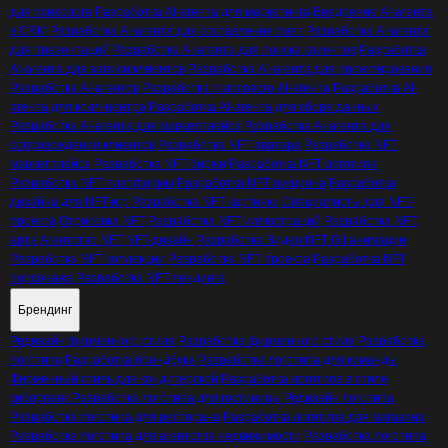
для психолога
Разработка AI-агента для маркетинга
Внедрение AI-агента
в CRM
Разработка AI-агента для составления смет
Разработка AI-агента
для презентаций
Разработка AI-агента для поиска клиентов
Разработка
AI-агента для записи клиентов
Разработка AI-агента для проектирования
Разработка AI-агентов
Разработка голосового AI-агента
Разработка AI-
агента для колл-центра
Разработка AI-агента для сбора данных
Разработка AI-агента для маркетплейса
Разработка AI-агента для
сопровождения клиентов
Разработка NFT аватара
Разработка NFT
маркетплейса
Разработка NFT биржи
Разработка NFT логотипа
Разработка NFT платформы
Разработка NFT аукциона
Разработка
дизайна для NFT-игр
Разработка NFT картинки
Специалисты для NFT-
проекта
Отрисовка NFT
Разработка NFT иллюстраций
Разработка NFT
арта
Агентство NFT
NFT-дизайн
Разработка Видео NFT Gif анимации
Разработка NFT коллекции
Разработка NFT проекта
Разработка NFT
персонажа
Разработка NFT-лендинга
Брендинг
Редизайн фирменного стиля
Разработка фирменного стиля
Разработка
логотипа
Разработка брендбука
Разработка логотипа для команды
Фирменный стиль для кондитерской
Разработка логотипа в стиле
киберпанк
Разработка логотипа для гостиницы
Редизайн логотипа
Разработка логотипа для ресторана
Разработка логотипа для магазина
Разработка логотипа для агентства недвижимости
Разработка логотипа