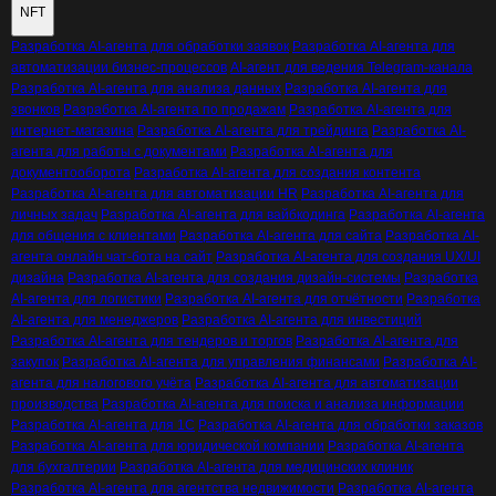
NFT
Разработка AI-агента для обработки заявок
Разработка AI-агента для
автоматизации бизнес-процессов
AI-агент для ведения Telegram-канала
Разработка AI-агента для анализа данных
Разработка AI-агента для
звонков
Разработка AI-агента по продажам
Разработка AI-агента для
интернет-магазина
Разработка AI-агента для трейдинга
Разработка AI-
агента для работы с документами
Разработка AI-агента для
документооборота
Разработка AI-агента для создания контента
Разработка AI-агента для автоматизации HR
Разработка AI-агента для
личных задач
Разработка AI-агента для вайбкодинга
Разработка AI-агента
для общения с клиентами
Разработка AI-агента для сайта
Разработка AI-
агента онлайн чат-бота на сайт
Разработка AI-агента для создания UX/UI
дизайна
Разработка AI-агента для создания дизайн-системы
Разработка
AI-агента для логистики
Разработка AI-агента для отчётности
Разработка
AI-агента для менеджеров
Разработка AI-агента для инвестиций
Разработка AI-агента для тендеров и торгов
Разработка AI-агента для
закупок
Разработка AI-агента для управления финансами
Разработка AI-
агента для налогового учёта
Разработка AI-агента для автоматизации
производства
Разработка AI-агента для поиска и анализа информации
Разработка AI-агента для 1С
Разработка AI-агента для обработки заказов
Разработка AI-агента для юридической компании
Разработка AI-агента
для бухгалтерии
Разработка AI-агента для медицинских клиник
Разработка AI-агента для агентства недвижимости
Разработка AI-агента