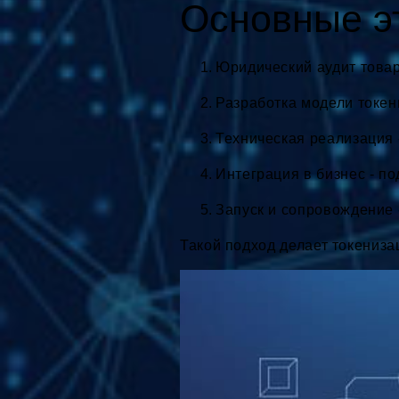
Основные эт
Юридический аудит товар
Разработка модели токен
Техническая реализация 
Интеграция в бизнес - п
Запуск и сопровождение 
Такой подход делает токениз