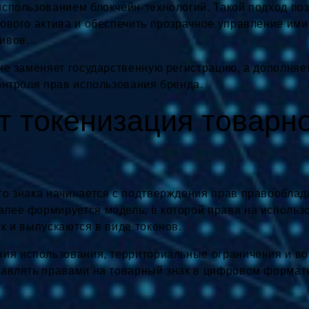
использованием блокчейн-технологий. Такой подход по
рового актива и обеспечить прозрачное управление им
ивов.
не заменяет государственную регистрацию, а дополняе
онтроля прав использования бренда.
т токенизация товарно
го знака начинается с подтверждения прав правооблад
лее формируется модель, в которой права на использо
х и выпускаются в виде токенов.
вия использования, территориальные ограничения и 
равлять правами на товарный знак в цифровом формат