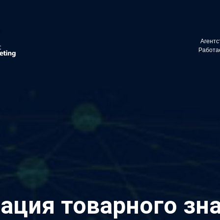
vino_costa
Агентс
ите в телеграм:
Работае
ация товарного зн