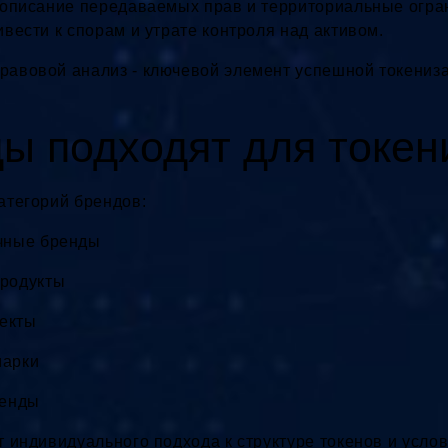
 описание передаваемых прав и территориальные огра
вести к спорам и утрате контроля над активом.
авовой анализ - ключевой элемент успешной токениза
ы подходят для токен
атегорий брендов:
ичные бренды
продукты
екты
марки
ренды
 индивидуального подхода к структуре токенов и услов