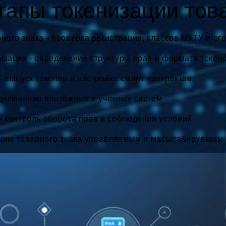
апы токенизации това
ного знака - проверка регистрации, классов МКТУ и ог
изации - определение структуры прав и формата токен
- выпуск токенов и настройка смарт-контрактов
одключение платёжных и учётных систем
- контроль оборота прав и соблюдения условий
ацию товарного знака управляемым и масштабируемым