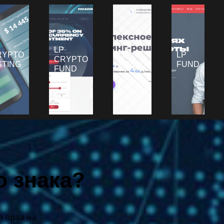
LP
RYPTO
LP
LP
CRYPTO
STING
MINING
FUND
FUND
о знака?
я прав на