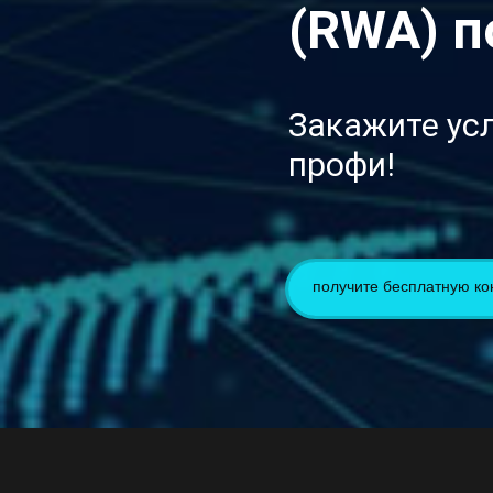
(RWA) п
Закажите усл
профи!
получите бесплатную ко