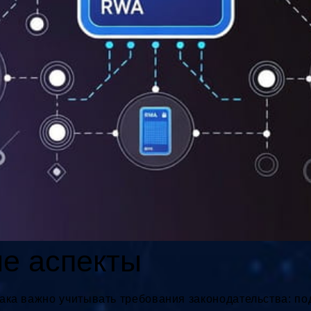
е аспекты
нака важно учитывать требования законодательства: п