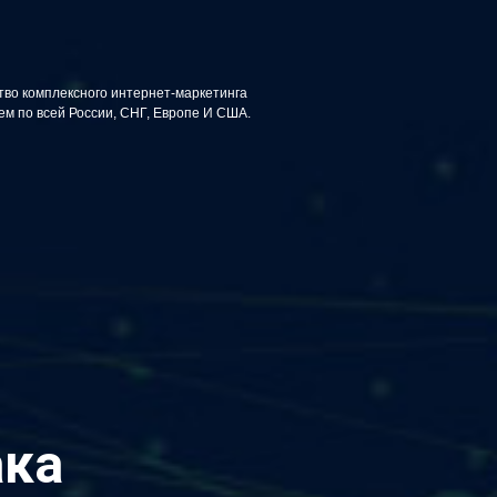
тво комплексного интернет-маркетинга
5
из
10
м по всей России, СНГ, Европе И США.
ака