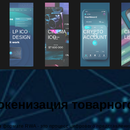
LP ICO
CINEMA
CRYPTO
C
DESIGN
ICO
ACCOUNT
LI
токенизация товарног
 в формате RWA - это процесс цифрового представлени