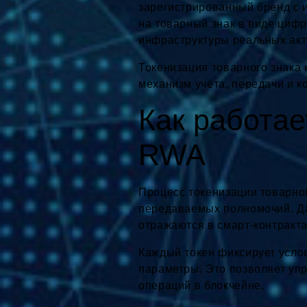
зарегистрированный бренд с 
на товарный знак в виде циф
инфраструктуры реальных акт
Токенизация товарного знака 
механизм учёта, передачи и к
Как работае
RWA
Процесс токенизации товарно
передаваемых полномочий. Да
отражаются в смарт-контракта
Каждый токен фиксирует усло
параметры. Это позволяет уп
операций в блокчейне.