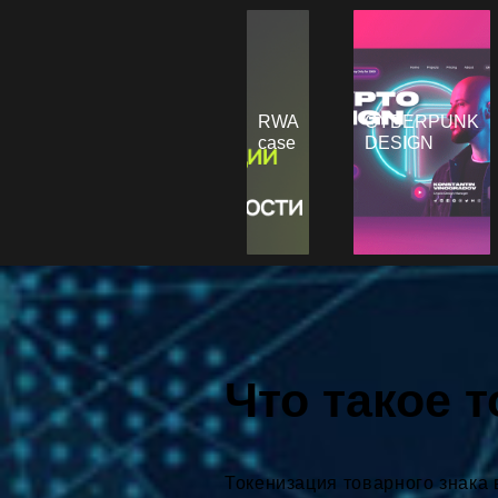
RWA
CYBERPUNK
case
DESIGN
Что такое 
Токенизация товарного знака