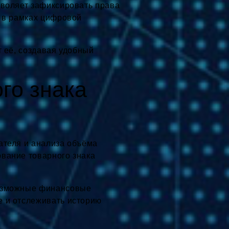
зволяет зафиксировать права
и в рамках цифровой
т её, создавая удобный
го знака
ателя и анализа объёма
вание товарного знака
возможные финансовые
е и отслеживать историю