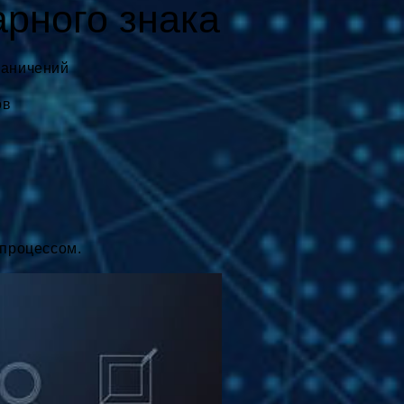
рного знака
раничений
ов
 процессом.