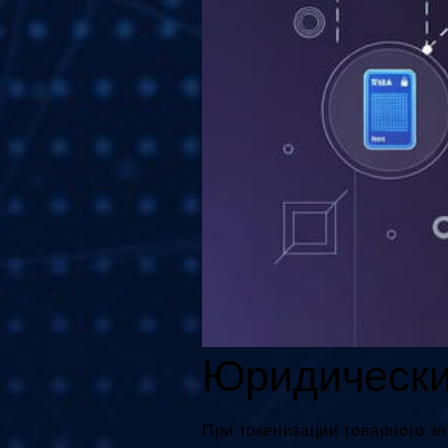
Юридически
При токенизации товарного з