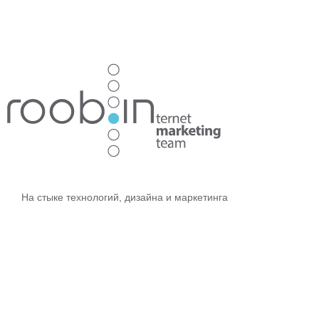
Хотите также? Пишите в телеграм:
vino_costa
5
из
10
На стыке технологий, дизайна и маркетинга