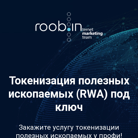
Хотите также? Пишите в телеграм:
vino_costa
5
из
10
Токенизация полезных
ископаемых (RWA) под
ключ
Закажите услугу токенизации
полезных ископаемых у профи!