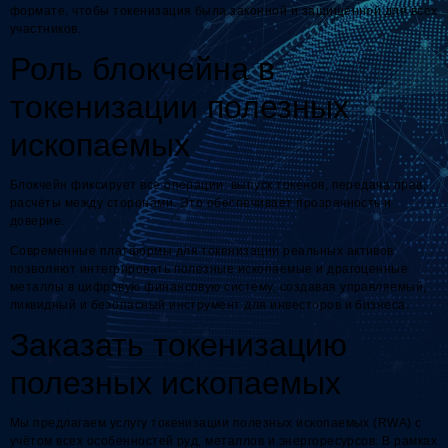
формате, чтобы токенизация была законной и защищённой для всех
участников.
Роль блокчейна в
токенизации полезных
ископаемых
Блокчейн фиксирует все операции: выпуск токенов, передача прав,
расчёты между сторонами. Это обеспечивает прозрачность и
доверие.
Современные платформы для токенизации реальных активов
позволяют интегрировать полезные ископаемые и драгоценные
металлы в цифровую финансовую систему, создавая управляемый,
ликвидный и безопасный инструмент для инвесторов и бизнеса.
Заказать токенизацию
полезных ископаемых
Мы предлагаем услугу токенизации полезных ископаемых (RWA) с
учётом всех особенностей руд, металлов и энергоресурсов. В рамках