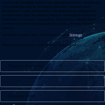
проекта мы проводим оценку и сертификацию активов, юридическое
сопровождение сделок, настройку цифровых токенов и смарт-
контрактов, а также интеграцию с платформами для управления
долями инвесторов. Вы можете заказать токенизацию полезных
ископаемых и получить прозрачную, безопасную и эффективную
систему управления природными ресурсами для инвесторов и
бизнеса.
Оставляйте заявку ниже, или напишите нам в
Telegram
.
Заполните поля ниже, чтобы получить консультацию