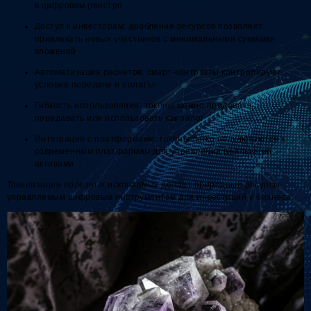
в цифровом реестре
Доступ к инвесторам: дробление ресурсов позволяет
привлекать новых участников с минимальными суммами
вложений
Автоматизация расчетов: смарт-контракты контролируют
условия передачи и оплаты
Гибкость использования: токены можно продавать,
передавать или использовать как залог
Интеграция с платформами: токены легко подключаются к
современным платформам для управления реальными
активами
Токенизация полезных ископаемых делает природные ресурсы
управляемым цифровым инструментом для инвестиций и бизнеса.