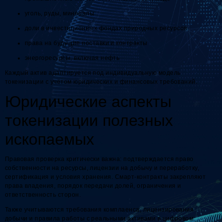
уголь, руды, минералы
доли в инвестиционных фондах природных ресурсов
права на будущие поставки и контракты
энергоресурсы, включая нефть
Каждый актив адаптируется под индивидуальную модель
токенизации с учётом юридических и финансовых требований.
Юридические аспекты
токенизации полезных
ископаемых
Правовая проверка критически важна: подтверждается право
собственности на ресурсы, лицензии на добычу и переработку,
сертификация и условия хранения. Смарт-контракты закрепляют
права владения, порядок передачи долей, ограничения и
ответственность сторон.
Также учитываются требования комплаенса, лицензирования
добычи и правила работы с реальными активами в цифровом