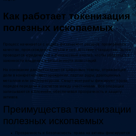
Как работает токенизация
полезных ископаемых
Процесс начинается с аудита физического ресурса: проверяются
качество, происхождение, объём и соответствие стандартам. Затем
проводится юридический и финансовый анализ, чтобы убедиться в
законности владения и безопасности инвестиций.
На основании данных создаются цифровые токены, отражающие
доли в конкретном месторождении, партии руды, драгоценных
металлов или энергоресурсов. Смарт-контракты фиксируют права,
порядок передачи и расчётов между участниками. Все операции
записываются в блокчейн, обеспечивая прозрачность и защиту
активов.
Преимущества токенизации
полезных ископаемых
Прозрачность и безопасность: права на активы фиксируются