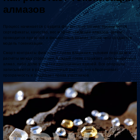
алмазов
Процесс начинается с аудита физического актива: проверяются
сертификаты, качество, вес и происхождение алмазов. Затем
проводится правовой и финансовый анализ, после чего создаётся
модель токенизации.
Смарт-контракты фиксируют права владения, условия передачи и
расчёты между сторонами. Каждый токен отражает либо конкретный
алмаз, либо долю в партии драгоценных камней. Все операции
записываются в распределённый реестр, что обеспечивает
прозрачность и защищает права участников.