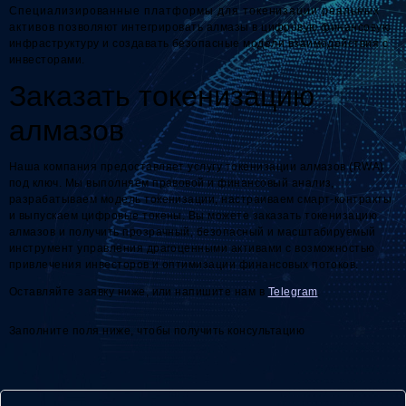
Специализированные платформы для токенизации реальных
активов позволяют интегрировать алмазы в цифровую финансовую
инфраструктуру и создавать безопасные модели взаимодействия с
инвесторами.
Заказать токенизацию
алмазов
Наша компания предоставляет услугу токенизации алмазов (RWA)
под ключ. Мы выполняем правовой и финансовый анализ,
разрабатываем модель токенизации, настраиваем смарт-контракты
и выпускаем цифровые токены. Вы можете заказать токенизацию
алмазов и получить прозрачный, безопасный и масштабируемый
инструмент управления драгоценными активами с возможностью
привлечения инвесторов и оптимизации финансовых потоков.
Оставляйте заявку ниже, или напишите нам в
Telegram
.
Заполните поля ниже, чтобы получить консультацию