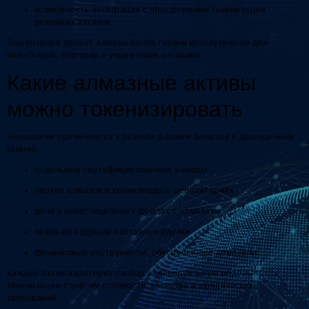
возможность интеграции с платформами токенизации
реальных активов
Токенизация делает алмазы более гибким инструментом для
инвестиций, торговли и управления активами.
Какие алмазные активы
можно токенизировать
Технология применяется к разным формам алмазов и драгоценных
камней:
отдельные сертифицированные алмазы
партии алмазов в хранилищах и депозитариях
доли в инвестиционных фондах с алмазами
права на будущие поставки и сделки
финансовые инструменты, обеспеченные алмазами
Каждый актив адаптируется под индивидуальную модель
токенизации с учётом стоимости, качества и юридических
требований.