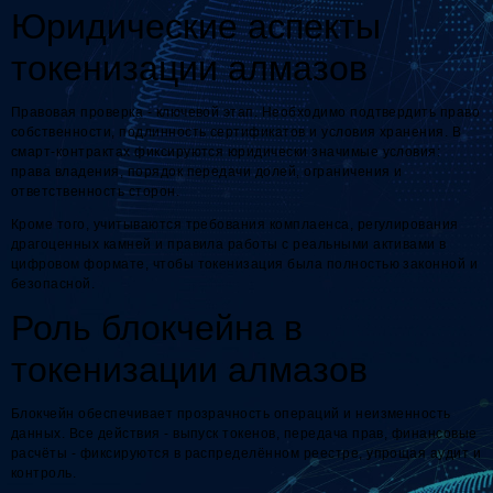
Юридические аспекты
токенизации алмазов
Правовая проверка - ключевой этап. Необходимо подтвердить право
собственности, подлинность сертификатов и условия хранения. В
смарт-контрактах фиксируются юридически значимые условия:
права владения, порядок передачи долей, ограничения и
ответственность сторон.
Кроме того, учитываются требования комплаенса, регулирования
драгоценных камней и правила работы с реальными активами в
цифровом формате, чтобы токенизация была полностью законной и
безопасной.
Роль блокчейна в
токенизации алмазов
Блокчейн обеспечивает прозрачность операций и неизменность
данных. Все действия - выпуск токенов, передача прав, финансовые
расчёты - фиксируются в распределённом реестре, упрощая аудит и
контроль.