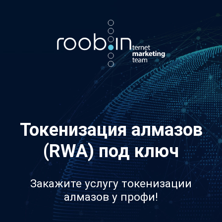
Хотите также? Пишите в телеграм:
vino_costa
5
из
10
Токенизация алмазов
(RWA) под ключ
Закажите услугу токенизации
алмазов у профи!