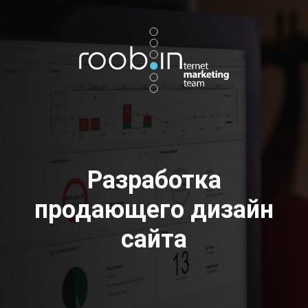
Хотите также? Пишите в телеграм:
vino_costa
5
из
10
Разработка
продающего дизайн
сайта