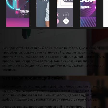
Без присутствия в сети бизнес не только не взлетит, но и вряд ли
продержится, однако само наличие сайта еще не гарантирует
продаж. Чтобы сайт приводил покупателей, его дизайн должен быть
продающим. Разработка такого дизайна основана на знании
психологи и наблюдении за поведением пользователя на интернет-
ресурсах.
Что такое продающий сайт?
Многочисленные исследования дают дизайнерам знание о том, что
на странице вызывает доверие посетителя и располагает к
заполнению формы заказа. Если их учесть, целевая аудитория
выберет именно вашу компанию среди множества конкурентов.
Учитывается все: цветовая палитра сайта в зависимости от типа