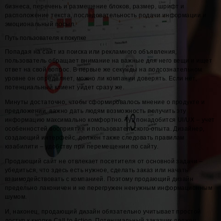
бизнеса, перечень и размещение блоков, размер, шрифт и
расположение текста, последовательность подачи информации и
эмоциональный посыл.
Путь пользователя к покупке
Попадая на сайт из поиска или рекламного объявления,
пользователь обращает внимание на важные для него вещи и ищет
ответ на свой вопрос. В первые же секунды на подсознательном
уровне он определяет, можно ли компании доверять. Если нет,
потенциальный клиент уйдет сразу же.
Минуты достаточно, чтобы сформировалось мнение о продукте и
предложении, важно дать людям возможность получить эту
информацию максимально комфортно. Тут понадобится UI/UX – учет
особенностей восприятия и пользовательского опыта. Дизайнер,
создающий интерфейс, должен также следовать правилам
юзабилити – удобству при перемещении по сайту.
Продающий сайт не отвлекает посетителя от основной задачи –
убедиться, что здесь есть нужное, сделать заказ или начать
взаимодействовать с компанией. Поэтому продающий дизайн
предельно лаконичен и не перегружен ненужным информационным
шумом.
И, наконец, продающий дизайн обязательно учитывает простой
доступ к кнопке Call to Action. Потенциальный заказчик должен