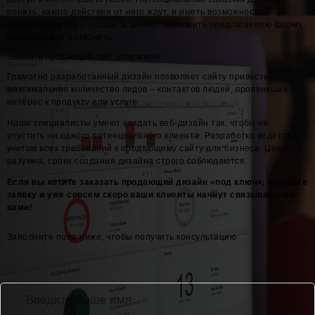
понять, какого действия от него ждут, и иметь возможность
осуществить его – оставить заявку, заполнить предлагаемую форму,
написать или позвонить.
Заказать продающий сайт «под ключ»
Грамотно разработанный дизайн позволяет сайту привести
максимальное количество лидов – контактов людей, проявивших
интерес к продукту или услуге.
Наши специалисты умеют создать веб-дизайн так, чтобы не
упустить ни одного потенциального клиента. Разработка ведется с
учетом всех требований к продающему сайту для бизнеса. Цена
разумна, сроки создания дизайна строго соблюдаются.
Если вы хотите заказать продающий дизайн «под ключ», оставьте
заявку и уже совсем скоро ваши клиенты начнут связываться с
вами!
Заполните поля ниже, чтобы получить консультацию