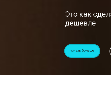
Это как сдел
дешевле
узнать больше