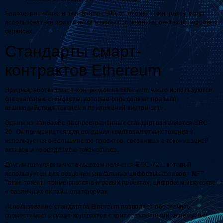
Благодаря гибкости платформы Ethereum смарт-контракты могут
использоваться практически в любых блокчейн-проектах и цифровых
сервисах.
Стандарты смарт-
контрактов Ethereum
При разработке смарт-контрактов на Ethereum часто используются
специальные стандарты, которые определяют правила
взаимодействия токенов и приложений внутри сети.
Одним из наиболее распространённых стандартов является ERC-
20. Он применяется для создания криптовалютных токенов и
используется в большинстве проектов, связанных с токенизацией
активов и проведением токенсейлов.
Другим популярным стандартом является ERC-721, который
используется для создания уникальных цифровых активов - NFT.
Такие токены применяются в игровых проектах, цифровом искусстве
и различных онлайн-платформах.
Использование стандартов Ethereum позволяет обеспечить
совместимость смарт-контрактов с криптовалютными кошельками,