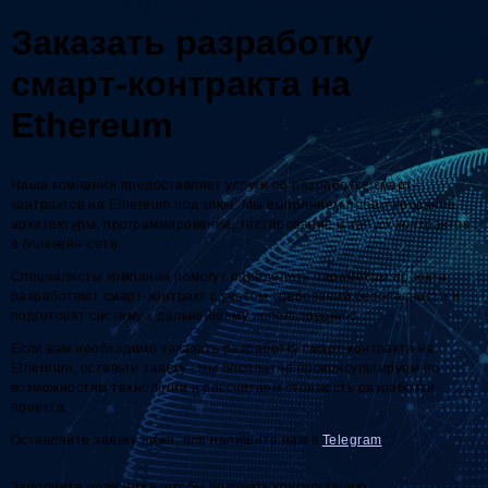
Заказать разработку
смарт-контракта на
Ethereum
Наша компания предоставляет услуги по разработке смарт-
контрактов на Ethereum под ключ. Мы выполняем проектирование
архитектуры, программирование, тестирование и запуск контрактов
в блокчейн-сети.
Специалисты компании помогут определить параметры проекта,
разработают смарт-контракт с учетом требований безопасности и
подготовят систему к дальнейшему использованию.
Если вам необходимо заказать разработку смарт-контракта на
Ethereum, оставьте заявку - мы бесплатно проконсультируем по
возможностям технологии и рассчитаем стоимость разработки
проекта.
Оставляйте заявку ниже, или напишите нам в
Telegram
.
Заполните поля ниже, чтобы получить консультацию