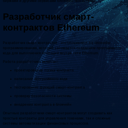
биржами и другими сервисами блокчейн-экосистемы.
Разработчик смарт-
контрактов Ethereum
Разработчик смарт-контрактов - это специалист по блокчейн-
программированию, который занимается созданием программного
кода для выполнения операций внутри сети Ethereum.
Работа разработчика включает:
проектирование логики контракта
написание программного кода
тестирование функций смарт-контракта
проверку безопасности системы
внедрение контракта в блокчейн
Опытные разработчики смарт-контрактов могут создавать как
простые контракты для управления токенами, так и сложные
системы автоматизации финансовых процессов.