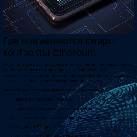
Где применяются смарт-
контракты Ethereum
Смарт-контракты на платформе Ethereum применяются в различных
цифровых сервисах и криптопроектах. Они позволяют
автоматизировать выполнение финансовых операций и создавать
децентрализованные системы управления активами.
Наиболее распространённые варианты применения:
выпуск и управление токенами
работа децентрализованных приложений
автоматизация платежей и финансовых операций
создание NFT-проектов
системы распределения вознаграждений