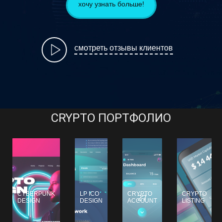
хочу узнать больше!
смотреть отзывы клиентов
CRYPTO ПОРТФОЛИО
CYBERPUNK
LP ICO
CRYPTO
CRYPTO
DESIGN
DESIGN
ACCOUNT
LISTING