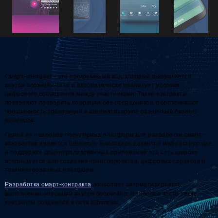
Смарт-контракт - это программный код, который выполняется
внутри блокчейн-сети и автоматически реализует условия
цифрового соглашения между участниками. Такие контракты
позволяют проводить операции без посредников, обеспечивают
прозрачность транзакций и автоматизируют различные бизнес-
процессы.
Одной из наиболее популярных платформ для разработки смарт-
контрактов является Ethereum. Благодаря развитой инфраструктуре
и поддержке децентрализованных приложений эта сеть широко
используется для создания криптопроектов, цифровых сервисов и
токенизированных платформ.
Разработка смарт-контракта
позволяет автоматизировать
выполнение операций внутри блокчейна. Наиболее часто такие
контракты создаются в сети Ethereum.