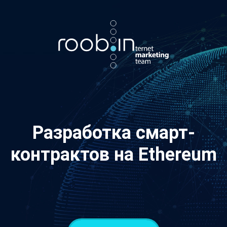
Хотите также? Пишите в телеграм:
vino_costa
5
из
10
Разработка смарт-
контрактов на Ethereum