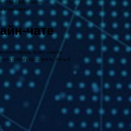
быстрой обработки
ев человеку.
лайн-чате
н посетитель хочет узнать
 какую форму заполнить, пятый