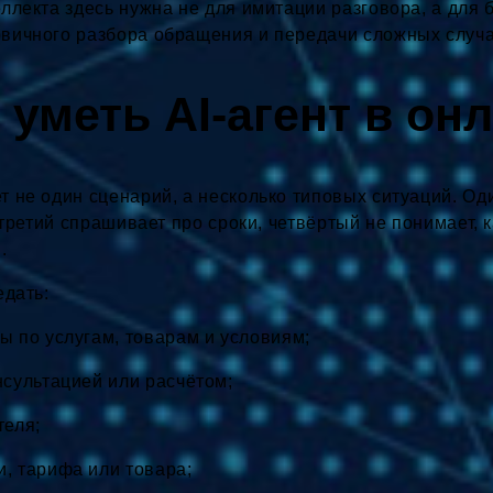
ллекта здесь нужна не для имитации разговора, а для 
вичного разбора обращения и передачи сложных случа
 уметь AI-агент в он
 не один сценарий, а несколько типовых ситуаций. Оди
, третий спрашивает про сроки, четвёртый не понимает,
.
едать:
ы по услугам, товарам и условиям;
нсультацией или расчётом;
теля;
, тарифа или товара;