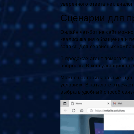
уверенного ответа нет, диало
Сценарии для п
Онлайн чат-бот на сайт можно
квалификация обращения и пер
заявки. Для сервисных компан
В продажах агент помогает не
вопросов. В консультационных
Можно настроить разные сцена
условиях. В каталоге отвечае
выбрать удобный способ связ