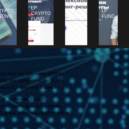
LP
RYPTO
LP
LP
CRYPTO
STING
MINING
FUND
FUND
жно быстро уточнить деталь:
ета, как оформить заказ или
ицу и вернуться к поиску.
те, уточняет запрос,
 сохраняет краткое резюме
ободные вопросы посетителя и