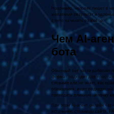
Например, человек пишет в чат
желаемый результат и удобны
с чего начинать разговор.
Чем AI-аген
бота
Обычный бот часто работает п
формат подходит для простых 
словами или не знает, как пр
обращения, ищет подходящий о
проходить длинную цепочку кн
При этом AI-агент онлайн чат
источники: страницы сайта, F