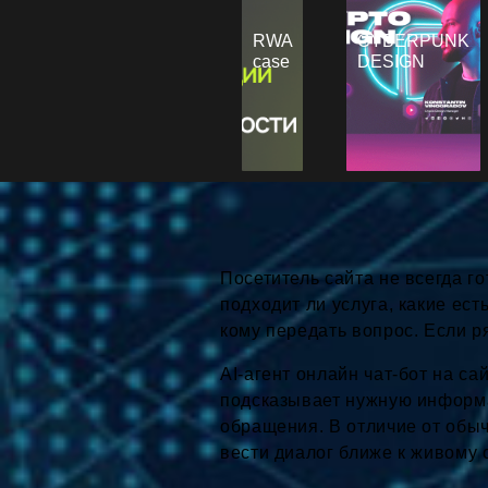
RWA
CYBERPUNK
case
DESIGN
Посетитель сайта не всегда го
подходит ли услуга, какие ест
кому передать вопрос. Если ря
AI-агент онлайн чат-бот на са
подсказывает нужную информа
обращения. В отличие от обыч
вести диалог ближе к живому