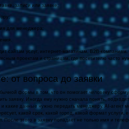
тавке, записи или заявке;
ору;
ия для менеджера;
ения.
одит сайтам услуг, интернет-магазинам, B2B-компаниям
исным проектам и страницам, где посетителю часто ну
е: от вопроса до заявки
обычной формы в том, что он помогает человеку сформ
ить заявку. Иногда ему нужно сначала понять, подходит 
у и какие данные нужно передать менеджеру. AI-агент м
есует, какой срок, какой город, какой формат услуги, 
т. После этого в заявку попадает не только имя и теле