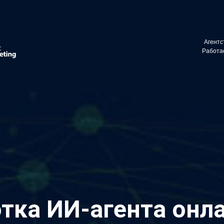
vino_costa
Агентс
ите в телеграм:
Работае
тка ИИ-агента онл