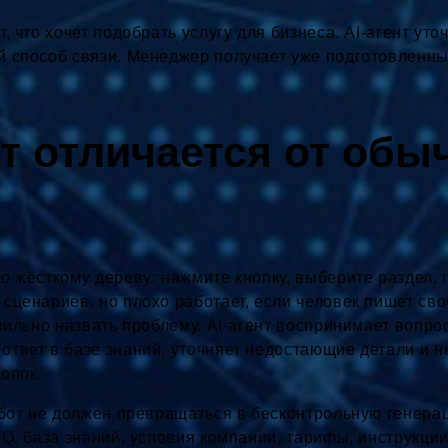
, что хочет подобрать услугу для бизнеса. AI-агент уто
й способ связи. Менеджер получает уже подготовленны
т отличается от обыч
о жёсткому дереву: нажмите кнопку, выберите раздел, 
сценариев, но плохо работает, если человек пишет св
авильно назвать проблему. AI-агент воспринимает вопр
твет в базе знаний, уточняет недостающие детали и н
опок.
-бот не должен превращаться в бесконтрольную генера
AQ, база знаний, условия компании, тарифы, инструкци