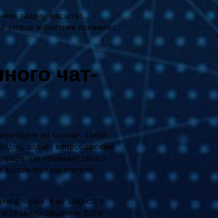
чняет задачу, масштаб,
й запрос и быстрее понимает,
ного чат-
перейдите по ссылке. Такой
ободно, задаёт вопрос своими
ос шире. Он понимает смысл
е заставляет посетителя
цию ответов. Ему задаются
и и правила общения. Если