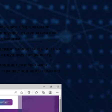
льтация, сбор контактов,
трукции, статус заказа или
д звонком.
ддержке снимает часть типовых
а к нужному специалисту.
помогает разобраться в
а странице контактов помогает