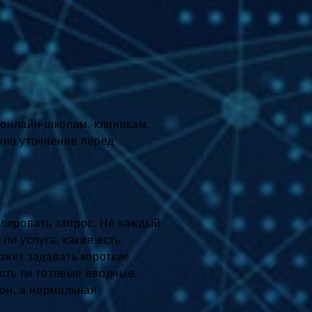
, онлайн-школам, клиникам,
жно уточнение перед
улировать запрос. Не каждый
ли услуга, какие есть
ожет задавать короткие
есть ли готовые вводные,
фон, а нормальная