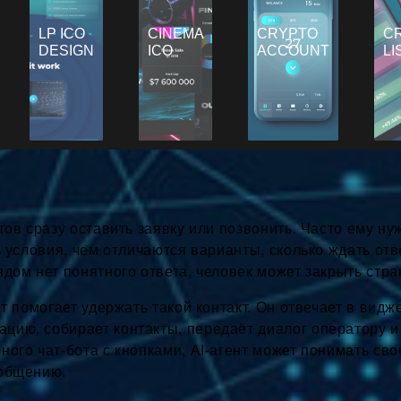
LP ICO
CINEMA
CRYPTO
C
DESIGN
ICO
ACCOUNT
LI
тов сразу оставить заявку или позвонить. Часто ему ну
ь условия, чем отличаются варианты, сколько ждать отв
дом нет понятного ответа, человек может закрыть стран
йт помогает удержать такой контакт. Он отвечает в видже
цию, собирает контакты, передаёт диалог оператору и
ного чат-бота с кнопками, AI-агент может понимать св
 общению.