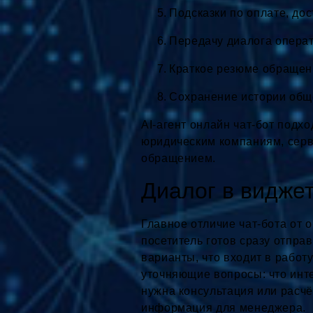
Подсказки по оплате, дос
Передачу диалога операт
Краткое резюме обращен
Сохранение истории общ
AI-агент онлайн чат-бот подх
юридическим компаниям, серв
обращением.
Диалог в виджет
Главное отличие чат-бота от 
посетитель готов сразу отправ
варианты, что входит в работ
уточняющие вопросы: что интер
нужна консультация или расчё
информация для менеджера.