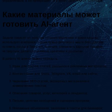
управляемым, а не превращается в поток однотипных заготовок.
Какие материалы может
готовить AI-агент
Задачи зависят от того, как устроен маркетинг и какие каналы
использует компания. Одним нужно регулярно вести блог, другим,
готовить посты в Telegram, третьим, обновлять карточки товаров,
четвёртым, делать рекламные креативы и рассылки.
В работу AI-агента можно передать:
Идеи для постов, статей, рассылок и рекламных материалов;
Контент-план для блога, Telegram, VK, email или сайта;
Черновики SEO-статей, экспертных материалов и
коммерческих текстов;
Описания товаров, услуг, категорий и лендингов;
Письма, цепочки сообщений и сценарии прогрева;
Рекламные объявления, заголовки и тексты для баннеров;