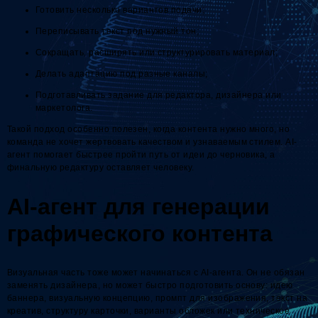
Готовить несколько вариантов подачи;
Переписывать текст под нужный тон;
Сокращать, расширять или структурировать материал;
Делать адаптацию под разные каналы;
Подготавливать задание для редактора, дизайнера или
маркетолога.
Такой подход особенно полезен, когда контента нужно много, но
команда не хочет жертвовать качеством и узнаваемым стилем. AI-
агент помогает быстрее пройти путь от идеи до черновика, а
финальную редактуру оставляет человеку.
AI-агент для генерации
графического контента
Визуальная часть тоже может начинаться с AI-агента. Он не обязан
заменять дизайнера, но может быстро подготовить основу: идею
баннера, визуальную концепцию, промпт для изображения, текст на
креатив, структуру карточки, варианты обложек или техническое