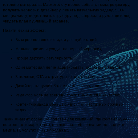
готового материала. Маркетологу проще собрать темы, редактору,
получить черновик, дизайнеру, понять визуальную задачу, SEO-
специалисту, подготовить структуру под запросы, а руководителю,
увидеть план публикаций заранее.
Практический эффект:
Быстрее появляются идеи для публикаций;
Меньше времени уходит на первый черновик;
Проще держать регулярность;
Один материал легче адаптировать под разные каналы;
Заголовки, CTA и структуры готовятся быстрее;
Дизайнер получает более понятные задания;
Редактор больше времени тратит на смысл и качество;
Контент-команда меньше зависит от хаотичных срочных
задач.
Такой AI-агент особенно полезен для компаний, где контент нужен
постоянно: в маркетинге, e-commerce, образовании, консалтинге,
медиа, IT, услугах и B2B-продажах.