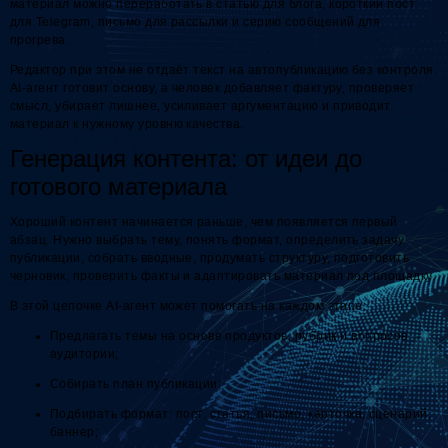
материал можно переработать в статью для блога, короткий пост
для Telegram, письмо для рассылки и серию сообщений для
прогрева.
Редактор при этом не отдаёт текст на автопубликацию без контроля.
AI-агент готовит основу, а человек добавляет фактуру, проверяет
смысл, убирает лишнее, усиливает аргументацию и приводит
материал к нужному уровню качества.
Генерация контента: от идеи до
готового материала
Хороший контент начинается раньше, чем появляется первый
абзац. Нужно выбрать тему, понять формат, определить задачу
публикации, собрать вводные, продумать структуру, подготовить
черновик, проверить факты и адаптировать материал под площадку.
В этой цепочке AI-агент может помогать на каждом этапе:
Предлагать темы на основе продуктов, рубрик и вопросов
аудитории;
Собирать план публикации;
Подбирать формат: пост, статья, письмо, карточка, сценарий,
баннер;