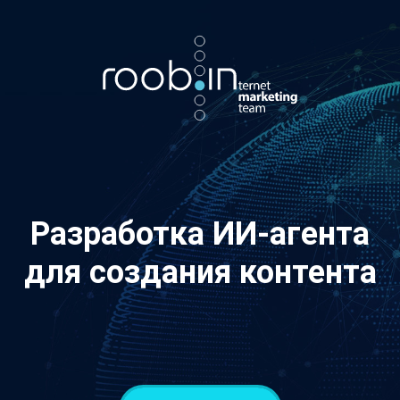
Хотите также? Пишите в телеграм:
vino_costa
5
из
10
Разработка ИИ-агента
для создания контента