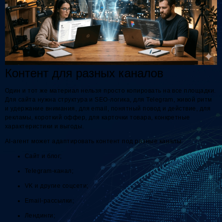
Контент для разных каналов
Один и тот же материал нельзя просто копировать на все площадки.
Для сайта нужна структура и SEO-логика, для Telegram, живой ритм
и удержание внимания, для email, понятный повод и действие, для
рекламы, короткий оффер, для карточки товара, конкретные
характеристики и выгоды.
AI-агент может адаптировать контент под разные каналы:
Сайт и блог;
Telegram-канал;
VK и другие соцсети;
Email-рассылки;
Лендинги;