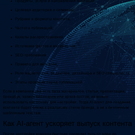
Продукты, услуги и направления компании;
Целевая аудитория и сегменты;
Рубрики и форматы контента;
Частота публикаций;
Каналы распространения;
Источники фактов и материалов;
SEO-требования;
Правила для визуалов;
Роли маркетолога, редактора, дизайнера и SEO-специалиста;
Этапы проверки перед публикацией.
Если в компании уже есть база материалов, статьи, презентации,
брендбук, записи вебинаров или архив постов, их можно
использовать как основу для настройки. Тогда AI-агент для создания
контента будет ближе к реальному стилю бренда, а не к безличным
шаблонным текстам.
Как AI-агент ускоряет выпуск контента
После настройки команда быстрее проходит путь от идеи до