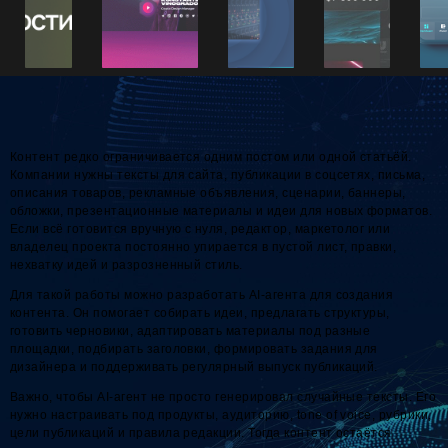
Контент редко ограничивается одним постом или одной статьёй.
Компании нужны тексты для сайта, публикации в соцсетях, письма,
описания товаров, рекламные объявления, сценарии, баннеры,
обложки, презентационные материалы и идеи для новых форматов.
Если всё готовится вручную с нуля, редактор, маркетолог или
владелец проекта постоянно упирается в пустой лист, правки,
нехватку идей и разрозненный стиль.
Для такой работы можно разработать AI-агента для создания
контента. Он помогает собирать идеи, предлагать структуры,
готовить черновики, адаптировать материалы под разные
площадки, подбирать заголовки, формировать задания для
дизайнера и поддерживать регулярный выпуск публикаций.
Важно, чтобы AI-агент не просто генерировал случайные тексты. Его
нужно настраивать под продукты, аудиторию, tone of voice, рубрики,
цели публикаций и правила редакции. Тогда контент остаётся