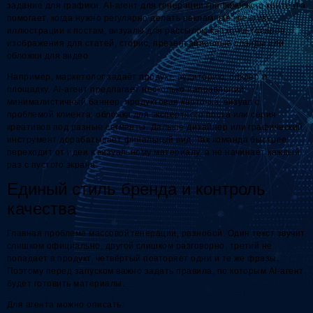
задание для графики. AI-агент для генерации графического контента
помогает, когда нужно регулярно делать рекламные креативы,
иллюстрации к постам, визуалы для рассылок, карточки товаров,
изображения для статей, сторис, презентационные слайды или
обложки для видео.
Например, маркетолог задаёт продукт, аудиторию, оффер и
площадку. AI-агент предлагает несколько направлений:
минималистичный баннер, продуктовая карточка, визуал с
проблемой клиента, обложка для экспертного поста или серия
креативов под разные сегменты. Дальше дизайнер или графический
инструмент дорабатывает финальный вид. Так команда быстрее
переходит от идеи к визуальному материалу, а не начинает каждый
раз с пустого экрана.
Единый стиль бренда и контроль
качества
Главная проблема массовой генерации, разнобой. Один текст звучит
слишком официально, другой слишком разговорно, третий не
попадает в продукт, четвёртый повторяет одни и те же фразы.
Поэтому перед запуском важно задать правила, по которым AI-агент
будет готовить материалы.
Для агента можно описать: