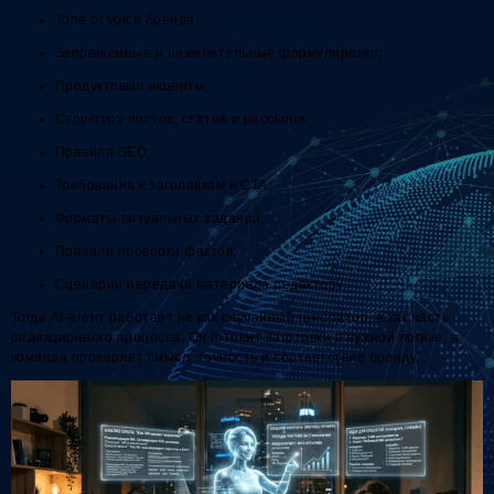
Tone of voice бренда;
Запрещённые и нежелательные формулировки;
Продуктовые акценты;
Структуру постов, статей и рассылок;
Правила SEO;
Требования к заголовкам и CTA;
Форматы визуальных заданий;
Правила проверки фактов;
Сценарии передачи материала редактору.
Тогда AI-агент работает не как случайный генератор, а как часть
редакционного процесса. Он готовит заготовки в нужной логике, а
команда проверяет смысл, точность и соответствие бренду.