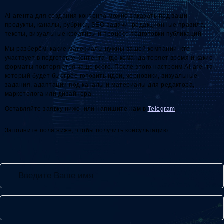
AI-агента для создания контента можно заказать под ваши
продукты, каналы, рубрики, SEO-задачи, редакционные правила,
тексты, визуальные креативы и процесс подготовки публикаций.
Мы разберём, какие материалы нужны вашей компании, кто
участвует в подготовке контента, где команда теряет время и какие
форматы повторяются чаще всего. После этого настроим AI-агента,
который будет быстрее готовить идеи, черновики, визуальные
задания, адаптации под каналы и материалы для редактора,
маркетолога или дизайнера.
Оставляйте заявку ниже, или напишите нам в
Telegram
.
Заполните поля ниже, чтобы получить консультацию