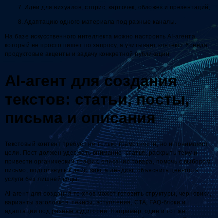
Идеи для визуалов, сторис, карточек, обложек и презентаций;
Адаптацию одного материала под разные каналы.
На базе искусственного интеллекта можно настроить AI-агента,
который не просто пишет по запросу, а учитывает контекст бренда,
продуктовые акценты и задачу конкретной публикации.
AI-агент для создания
текстов: статьи, посты,
письма и описания
Текстовый контент требует не только грамотности, но и понимания
цели. Пост должен удержать внимание, статья, раскрыть тему и
привести органический трафик, описание товара, помочь с выбором,
письмо, подтолкнуть к действию, а лендинг, объяснить ценность
услуги без лишней воды.
AI-агент для создания текстов может готовить структуры, черновики,
варианты заголовков, тезисы, вступления, CTA, FAQ-блоки и
адаптации под разные аудитории. Например, один и тот же