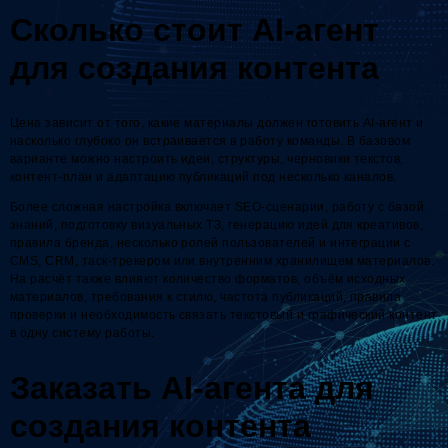
Сколько стоит AI-агент
для создания контента
Цена зависит от того, какие материалы должен готовить AI-агент и
насколько глубоко он встраивается в работу команды. В базовом
варианте можно настроить идеи, структуры, черновики текстов,
контент-план и адаптацию публикаций под несколько каналов.
Более сложная настройка включает SEO-сценарии, работу с базой
знаний, подготовку визуальных ТЗ, генерацию идей для креативов,
правила бренда, несколько ролей пользователей и интеграции с
CMS, CRM, таск-трекером или внутренним хранилищем материалов.
На расчёт также влияют количество форматов, объём исходных
материалов, требования к стилю, частота публикаций, правила
проверки и необходимость связать текстовый и графический контент
в одну систему работы.
Заказать AI-агента для
создания контента