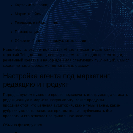
Карточки товаров;
Маркетплейсы;
Рекламные объявления;
Презентации;
Обложки, баннеры и визуальные серии.
Например, из экспертной статьи AI-агент может подготовить
короткий Telegram-пост, цепочку писем, тезисы для презентации,
рекламный креатив и набор идей для следующих публикаций. Смысл
сохраняется, а форма меняется под площадку.
Настройка агента под маркетинг,
редакцию и продукт
Перед запуском нужно не просто подключить инструмент, а описать
редакционную и маркетинговую логику. Какие продукты
продвигаются, кто целевая аудитория, какие темы важны, какие
рубрики уже есть, какие материалы нельзя публиковать без
проверки и кто отвечает за финальное качество.
Обычно фиксируются: