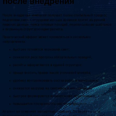
после внедрения
После внедрения компания получает более стабильный процесс
подготовки смет. Сотрудники меньше времени тратят на ручной
перенос данных, поиск типовых позиций, переписывание шаблонов
и первичную структуризацию расчёта.
Практический эффект может проявляться в нескольких
направлениях:
быстрее готовятся черновики смет;
снижается риск пропуска обязательных позиций;
расчёты оформляются в единой структуре;
проще вносить правки после уточнений клиента;
удобнее контролировать состав работ и материалов;
снижается нагрузка на сметчиков и менеджеров;
быстрее формируются коммерческие предложения;
повышается прозрачность сметного процесса.
AI-агент не отменяет экспертную проверку. Он берёт на себя