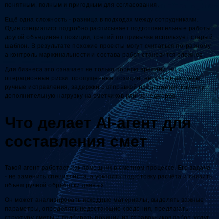
понятным, полным и пригодным для согласования.
Ещё одна сложность - разница в подходах между сотрудниками.
Один специалист подробно расписывает подготовительные работы,
другой объединяет позиции, третий по привычке использует старый
шаблон. В результате похожие проекты могут считаться по-разному,
а контроль маржинальности и состава работ становится сложнее.
Для бизнеса это означает не только потерю времени, но и
операционные риски: пропущенные позиции, неточные расчёты,
ручные исправления, задержки с отправкой предложения клиенту и
дополнительную нагрузку на сметчиков или менеджеров.
Что делает AI-агент для
составления смет
Такой агент работает как помощник в сметном процессе. Его задача
- не заменить специалиста, а ускорить подготовку расчёта и снизить
объём ручной обработки данных.
Он может анализировать исходные материалы, выделять важные
параметры, определять недостающие сведения, предлагать
структуру сметы и подбирать позиции из справочников работ, услуг