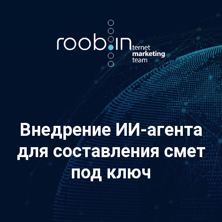
Хотите также? Пишите в телеграм:
vino_costa
5
из
10
Внедрение ИИ-агента
для составления смет
под ключ