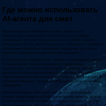
Где можно использовать
AI-агента для смет
Решение подходит компаниям, где сметы, расчёты или
коммерческие предложения готовятся регулярно и требуют
детализации. Это может быть строительство, ремонт, отделка,
инженерные системы, монтажные работы, производство, сервисное
обслуживание, проектные организации, подрядчики, агентства и
компании с индивидуальными расчётами под клиента.
В строительстве и ремонте агент помогает структурировать работы
по помещениям, этапам или видам услуг. В инженерных
направлениях - учитывать оборудование, материалы, монтаж,
настройку и пусконаладочные работы. В производстве - собирать
комплектацию, дополнительные услуги, сроки и условия поставки. В
сервисных компаниях - быстрее формировать расчёты по типовым
обращениям.
Наибольший эффект появляется там, где есть повторяемые
позиции, справочники, прайс-листы и внутренние правила расчёта.
В таких условиях AI-агент помогает стандартизировать подготовку
смет и снизить зависимость результата от ручной памяти