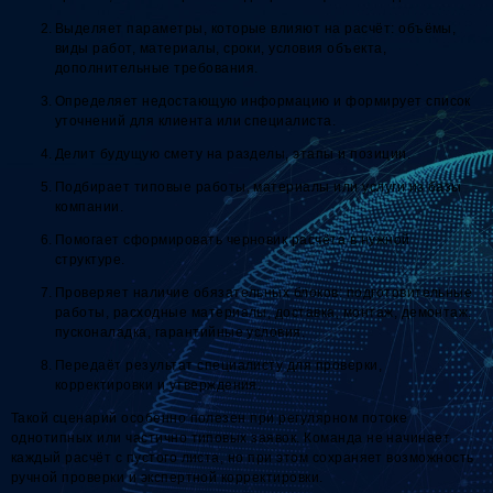
Выделяет параметры, которые влияют на расчёт: объёмы,
виды работ, материалы, сроки, условия объекта,
дополнительные требования.
Определяет недостающую информацию и формирует список
уточнений для клиента или специалиста.
Делит будущую смету на разделы, этапы и позиции.
Подбирает типовые работы, материалы или услуги из базы
компании.
Помогает сформировать черновик расчёта в нужной
структуре.
Проверяет наличие обязательных блоков: подготовительные
работы, расходные материалы, доставка, монтаж, демонтаж,
пусконаладка, гарантийные условия.
Передаёт результат специалисту для проверки,
корректировки и утверждения.
Такой сценарий особенно полезен при регулярном потоке
однотипных или частично типовых заявок. Команда не начинает
каждый расчёт с пустого листа, но при этом сохраняет возможность
ручной проверки и экспертной корректировки.