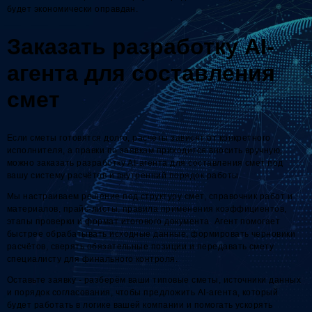
будет экономически оправдан.
Заказать разработку AI-
агента для составления
смет
Если сметы готовятся долго, расчёты зависят от конкретного
исполнителя, а правки по заявкам приходится вносить вручную,
можно заказать разработку AI-агента для составления смет под
вашу систему расчётов и внутренний порядок работы.
Мы настраиваем решение под структуру смет, справочник работ и
материалов, прайс-листы, правила применения коэффициентов,
этапы проверки и формат итогового документа. Агент помогает
быстрее обрабатывать исходные данные, формировать черновики
расчётов, сверять обязательные позиции и передавать смету
специалисту для финального контроля.
Оставьте заявку - разберём ваши типовые сметы, источники данных
и порядок согласования, чтобы предложить AI-агента, который
будет работать в логике вашей компании и помогать ускорять