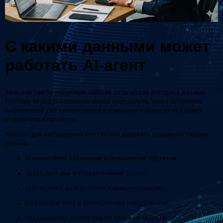
С какими данными может
работать AI-агент
Качество сметы напрямую зависит от качества исходных данных.
Поэтому перед внедрением важно определить, какие источники
информации уже используются в компании и какие из них нужно
подключить к процессу.
AI-агент для составления смет может работать с разными типами
данных:
техническими заданиями и описаниями проектов;
прайс-листами и справочниками работ;
таблицами с материалами и комплектующими;
шаблонами смет и коммерческих предложений;
предыдущими расчётами по похожим заказам;