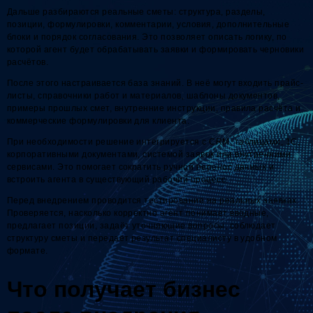
Дальше разбираются реальные сметы: структура, разделы,
позиции, формулировки, комментарии, условия, дополнительные
блоки и порядок согласования. Это позволяет описать логику, по
которой агент будет обрабатывать заявки и формировать черновики
расчётов.
После этого настраивается база знаний. В неё могут входить прайс-
листы, справочники работ и материалов, шаблоны документов,
примеры прошлых смет, внутренние инструкции, правила расчёта и
коммерческие формулировки для клиента.
При необходимости решение интегрируется с CRM, таблицами, 1С,
корпоративными документами, системой заявок или внутренними
сервисами. Это помогает сократить ручной перенос данных и
встроить агента в существующий рабочий процесс.
Перед внедрением проводится тестирование на реальных заявках.
Проверяется, насколько корректно агент понимает вводные,
предлагает позиции, задаёт уточняющие вопросы, соблюдает
структуру сметы и передаёт результат специалисту в удобном
формате.
Что получает бизнес