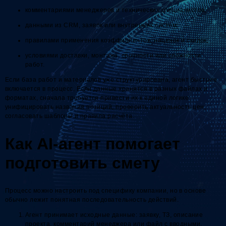
комментариями менеджеров и технических специалистов;
данными из CRM, заявок или внутренних систем;
правилами применения коэффициентов, наценок и скидок;
условиями доставки, монтажа, срочности или сложности
работ.
Если база работ и материалов уже структурирована, агент быстрее
включается в процесс. Если данные хранятся в разных файлах и
форматах, сначала требуется привести их к единой логике:
унифицировать названия позиций, проверить актуальность цен,
согласовать шаблоны и правила расчёта.
Как AI-агент помогает
подготовить смету
Процесс можно настроить под специфику компании, но в основе
обычно лежит понятная последовательность действий.
Агент принимает исходные данные: заявку, ТЗ, описание
проекта, комментарий менеджера или файл с вводными.