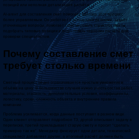
позиций или неполная детализация расчёта.
AI-агент для составления смет помогает сделать этот процесс
более управляемым. Он работает с исходными данными, задаёт
уточняющие вопросы, помогает сформировать структуру сметы,
подобрать типовые позиции и подготовить черновик расчёта для
проверки специалистом.
Почему составление смет
требует столько времени
Сметный процесс редко ограничивается простым умножением
объёма на цену. В большинстве случаев нужно учесть состав работ,
материалы, этапность, дополнительные условия, коэффициенты,
логистику, сроки, сложность объекта и внутренние правила
компании.
Проблема усиливается, когда данные поступают в разном виде.
Один клиент отправляет подробное ТЗ, другой описывает задачу в
переписке, третий прикладывает старую смету и просит “сделать
примерно так же”. Менеджер фиксирует одни детали, технический
специалист добавляет другие, а итоговый расчёт должен быть