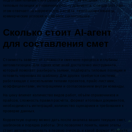
подготовительный слой работы: обработку вводных, структуру,
типовые позиции и первичную сборку документа. Специалист при
этом отвечает за корректность расчёта, технические нюансы,
коммерческие условия и итоговое согласование.
Сколько стоит AI-агент
для составления смет
Стоимость зависит от сложности сметного процесса и глубины
автоматизации. Для одних компаний достаточно инструмента,
который помогает разбирать заявки, подбирать типовые позиции и
готовить черновик по шаблону. Для других требуется система,
работающая с несколькими типами проектов, прайс-листами,
коэффициентами, интеграциями и согласованием внутри команды.
На цену влияют количество видов работ, объём справочников и
прайсов, сложность правил расчёта, формат итоговых документов,
необходимость интеграций, количество сценариев и требования к
проверке данных.
Корректную оценку можно дать после анализа ваших текущих смет,
шаблонов и порядка работы. Это позволяет понять, какие этапы
стоит автоматизировать в первую очередь и какой формат AI-агента