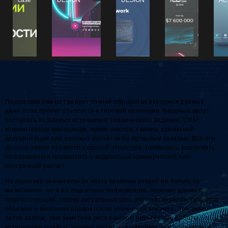
Подготовка сметы требует точной обработки исходных данных,
даже если проект относится к типовой категории. Вводные могут
поступать из разных источников: технического задания, CRM,
комментариев менеджера, прайс-листов, таблиц, проектной
документации или похожих расчётов по прошлым заказам. Все эти
данные нужно привести к единой структуре, проверить, разложить
по позициям и превратить в корректный коммерческий или
внутренний расчёт.
На практике значительная часть времени уходит не только на
вычисления, но и на подготовку информации: перенос данных,
подбор позиций, сверку актуальных цен, учёт материалов, проверку
объёмов и внесение правок после уточнений клиента. Чем выше
поток заявок, тем заметнее риск ошибок: неучтённые работы,
устаревшие прайсы, разные подходы к оформлению одинаковых