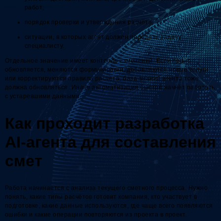
работ;
порядок проверки и утверждения расчёта;
ситуации, в которых агент должен передать задачу
специалисту.
Отдельное значение имеет контроль изменений. Если прайс
обновляется, меняются формулировки, добавляются новые услуги
или корректируются правила расчёта, база знаний агента тоже
должна обновляться. Иначе автоматизация быстро начнёт работать
с устаревшими данными.
Как проходит разработка
AI-агента для составления
смет
Работа начинается с анализа текущего сметного процесса. Нужно
понять, какие типы расчётов готовит компания, кто участвует в
подготовке, какие данные используются, где чаще всего появляются
ошибки и какие операции повторяются из проекта в проект.