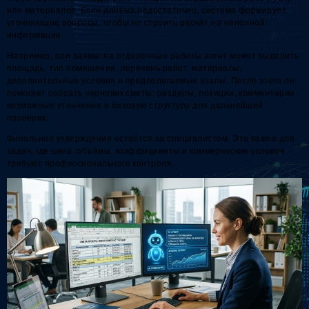
или материалов. Если данных недостаточно, система формирует
уточняющие вопросы, чтобы не строить расчёт на неполной
информации.
Например, при заявке на отделочные работы агент может выделить
площадь, тип помещения, перечень работ, материалы,
дополнительные условия и предполагаемые этапы. После этого он
помогает собрать черновик сметы: разделы, позиции, комментарии,
возможные уточнения и базовую структуру для дальнейшей
проверки.
Финальное утверждение остаётся за специалистом. Это важно для
задач, где цена, объёмы, коэффициенты и коммерческие условия
требуют профессионального контроля.