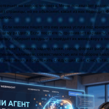
отвечает на вопрос человека. Меню показывает разделы
ёт страницы, но не объясняет, какая из них подходит. 
запрос.
. Если человек пишет, что ему нужна услуга под конкрет
ящему разделу. Если посетитель сравнивает варианты, 
заявку, собирает вводные и передаёт их менеджеру в п
нт может уточнить задачу, сроки, город, формат работ
стиками, наличием, совместимостью или подбором анал
 применения и предложить следующий шаг: консультаци