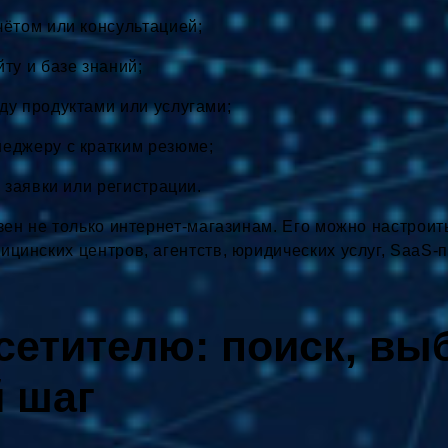
ётом или консультацией;
ту и базе знаний;
у продуктами или услугами;
еджеру с кратким резюме;
 заявки или регистрации.
езен не только интернет-магазинам. Его можно настрои
ицинских центров, агентств, юридических услуг, SaaS-
етителю: поиск, вы
 шаг