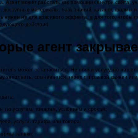
на. Агент может работать как помощник внутри сайта: у
с, доступные материалы, базу знаний, каталог, формы 
ь нужен не для красивого эффекта, а для того, чтобы 
ледующего действия.
торые агент закрывае
етитель может остановиться. Не понял услугу, не нашёл
рму заполнить, сомневается перед отправкой заявки или
едать:
ы по услугам, товарам, условиям и срокам;
ела, услуги, тарифа или товара;
ормы заявки;