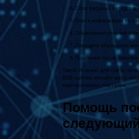
Сбор вводных перед расч
Поиск информации по сай
Объяснение отличий межд
Передачу обращения мен
Подсказки после покупки,
Такой AI-агент для сайта пол
B2B-сайтов, онлайн-школ, мед
корпоративных порталов.
Помощь пос
следующий