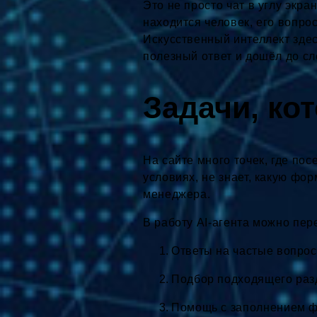
Это не просто чат в углу экра
находится человек, его вопро
Искусственный интеллект здес
полезный ответ и дошёл до с
Задачи, ко
На сайте много точек, где пос
условиях, не знает, какую фо
менеджера.
В работу AI-агента можно пер
Ответы на частые вопрос
Подбор подходящего разд
Помощь с заполнением ф