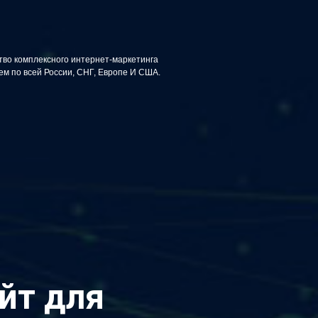
тво комплексного интернет-маркетинга
5
из
10
м по всей России, СНГ, Европе И США.
йт для