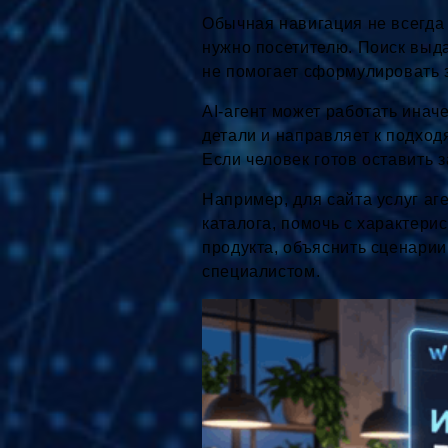
Обычная навигация не всегда 
нужно посетителю. Поиск выда
не помогает сформулировать 
AI-агент может работать иначе
детали и направляет к подход
Если человек готов оставить 
Например, для сайта услуг аге
каталога, помочь с характери
продукта, объяснить сценарии
специалистом.