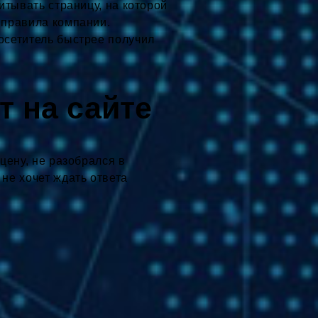
читывать страницу, на которой
и правила компании.
посетитель быстрее получил
т на сайте
 цену, не разобрался в
 не хочет ждать ответа