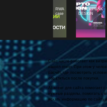
RWA
CYBERPUNK
case
DESIGN
Сайт часто работает как витри
нашёл ответ. При этом у челов
расчёт, где посмотреть услови
обратиться после покупки.
AI-агент для сайта помогает с
нужные разделы, помогать с в
искать информацию по сайту 