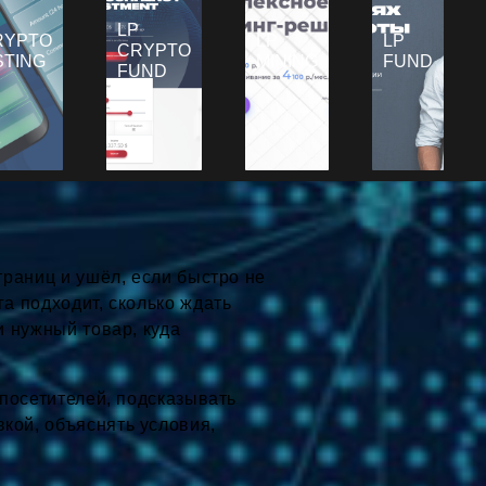
LP
RYPTO
LP
LP
CRYPTO
STING
MINING
FUND
FUND
траниц и ушёл, если быстро не
га подходит, сколько ждать
и нужный товар, куда
 посетителей, подсказывать
кой, объяснять условия,