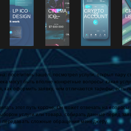
LP ICO
CINEMA
CRYPTO
C
DESIGN
ICO
ACCOUNT
LI
на: посетитель зашёл, посмотрел услуги, открыл пару с
ека могут быть вполне конкретные вопросы: какая услу
я, как оформить заявку, чем отличаются тарифы, есть л
делать этот путь короче. Он может отвечать на вопросы
ыбором услуги или товара, собирать данные перед заяв
и передавать сложные обращения менеджеру.