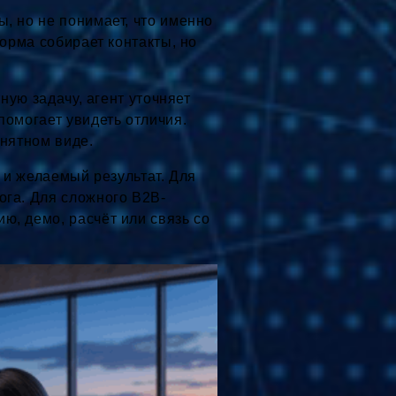
, но не понимает, что именно
Форма собирает контакты, но
ную задачу, агент уточняет
помогает увидеть отличия.
онятном виде.
ы и желаемый результат. Для
ога. Для сложного B2B-
ю, демо, расчёт или связь со