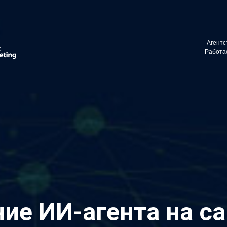
vino_costa
Агентс
ите в телеграм:
Работае
ие ИИ-агента на са