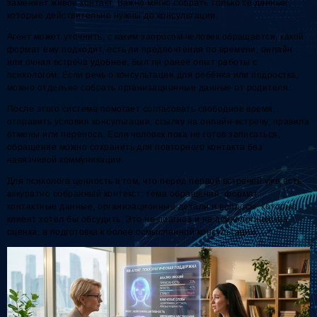
заменяет живой контакт. Важно мягко собрать только те данные,
которые действительно нужны до консультации.
Агент может уточнить, с каким запросом человек обращается, какой
формат ему подходит, есть ли предпочтения по времени, онлайн
или очная встреча удобнее, был ли ранее опыт работы с
психологом. Если речь о консультации для ребёнка или подростка,
можно отдельно собрать организационные данные от родителя.
После этого система помогает согласовать свободное время,
отправить условия консультации, ссылку на онлайн-встречу, правила
отмены или переноса. Если человек пока не готов записаться,
обращение можно сохранить для повторного контакта без
навязчивой коммуникации.
Для психолога ценность в том, что перед первой встречей уже есть
аккуратно собранный контекст: тема обращения, формат,
контактные данные, организационные детали и вопросы, которые
клиент хотел бы обсудить. Это не диагноз и не психологическая
оценка, а подготовка к более осмысленной консультации.