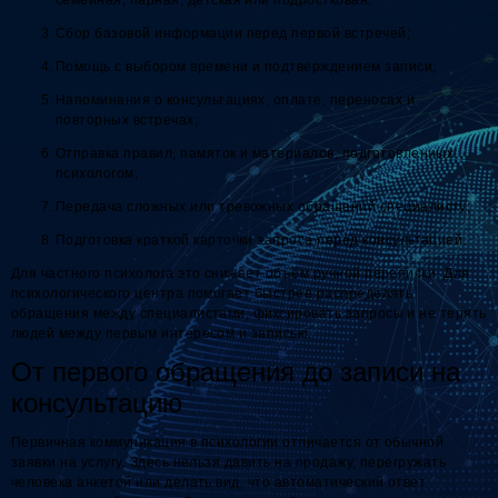
Сбор базовой информации перед первой встречей;
Помощь с выбором времени и подтверждением записи;
Напоминания о консультациях, оплате, переносах и
повторных встречах;
Отправка правил, памяток и материалов, подготовленных
психологом;
Передача сложных или тревожных обращений специалисту;
Подготовка краткой карточки запроса перед консультацией.
Для частного психолога это снижает объём ручной переписки. Для
психологического центра помогает быстрее распределять
обращения между специалистами, фиксировать запросы и не терять
людей между первым интересом и записью.
От первого обращения до записи на
консультацию
Первичная коммуникация в психологии отличается от обычной
заявки на услугу. Здесь нельзя давить на продажу, перегружать
человека анкетой или делать вид, что автоматический ответ