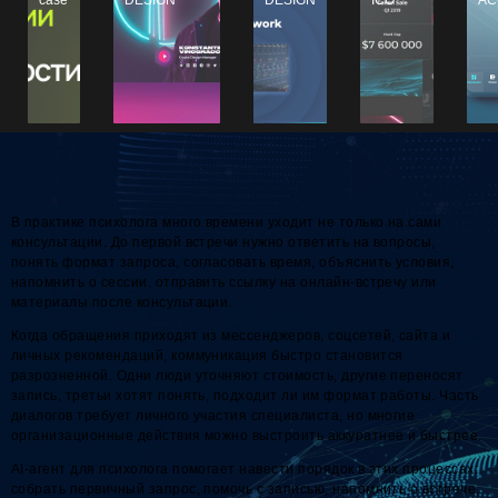
В практике психолога много времени уходит не только на сами
консультации. До первой встречи нужно ответить на вопросы,
понять формат запроса, согласовать время, объяснить условия,
напомнить о сессии, отправить ссылку на онлайн-встречу или
материалы после консультации.
Когда обращения приходят из мессенджеров, соцсетей, сайта и
личных рекомендаций, коммуникация быстро становится
разрозненной. Одни люди уточняют стоимость, другие переносят
запись, третьи хотят понять, подходит ли им формат работы. Часть
диалогов требует личного участия специалиста, но многие
организационные действия можно выстроить аккуратнее и быстрее.
AI-агент для психолога помогает навести порядок в этих процессах:
собрать первичный запрос, помочь с записью, напомнить о встрече,