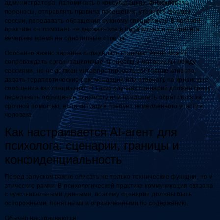
администратора: напоминать о консультациях, фиксировать
переносы, отправлять правила посещения, уточнять формат
сессии, передавать обращения нужному специалисту. В частной
практике он помогает не держать всё в переписках и не тратить
вечернее время на однотипные ответы.
Особенно важно заранее определить границы. Агент может
сопровождать организационные процессы и материалы между
сессиями, но не должен интерпретировать состояние клиента,
давать терапевтические рекомендации или отвечать на кризисные
сообщения как специалист. В таких случаях сценарий должен сразу
передавать обращение психологу или предлагать обратиться за
срочной помощью, если ситуация требует немедленного участия
человека.
Как настраивается AI-агент для
психолога: сценарии, границы и
конфиденциальность
Перед запуском важно описать не только технические функции, но и
этические рамки. В психологической практике коммуникация связана
с чувствительными данными, поэтому сценарии должны быть
осторожными, понятными и ограниченными по содержанию.
Обычно настраиваются: