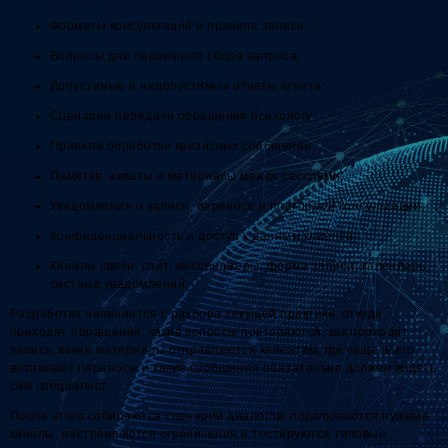
Форматы консультаций и правила записи;
Вопросы для первичного сбора запроса;
Допустимые и недопустимые ответы агента;
Сценарии передачи обращения психологу;
Правила обработки кризисных сообщений;
Памятки, анкеты и материалы между сессиями;
Уведомления о записи, переносе и повторной консультации;
Конфиденциальность и доступ к данным клиента;
Каналы связи: сайт, мессенджеры, форма записи, календарь,
система уведомлений.
Разработка начинается с разбора текущей практики: откуда
приходят обращения, какие вопросы повторяются, как проходит
запись, какие материалы отправляются клиентам, где чаще всего
возникают переносы и какие сообщения обязательно должен видеть
сам специалист.
После этого собираются сценарии диалогов, подключаются нужные
каналы, настраиваются ограничения и тестируются типовые