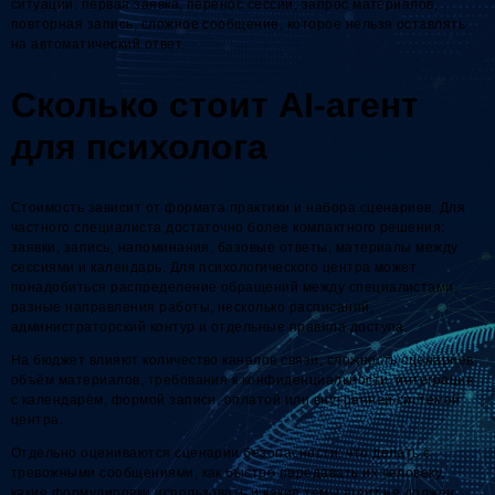
ситуации: первая заявка, перенос сессии, запрос материалов,
повторная запись, сложное сообщение, которое нельзя оставлять
на автоматический ответ.
Сколько стоит AI-агент
для психолога
Стоимость зависит от формата практики и набора сценариев. Для
частного специалиста достаточно более компактного решения:
заявки, запись, напоминания, базовые ответы, материалы между
сессиями и календарь. Для психологического центра может
понадобиться распределение обращений между специалистами,
разные направления работы, несколько расписаний,
администраторский контур и отдельные правила доступа.
На бюджет влияют количество каналов связи, сложность сценариев,
объём материалов, требования к конфиденциальности, интеграция
с календарём, формой записи, оплатой или внутренней системой
центра.
Отдельно оцениваются сценарии безопасности: что делать с
тревожными сообщениями, как быстро передавать их человеку,
какие формулировки использовать и какие темы агент не должен