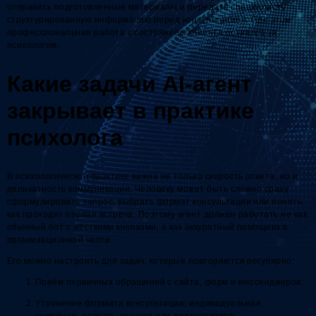
отправить подготовленные материалы и передать специалисту
структурированную информацию перед консультацией. При этом
профессиональная работа с состоянием клиента остаётся за
психологом.
Какие задачи AI-агент
закрывает в практике
психолога
В психологической практике важна не только скорость ответа, но и
деликатность коммуникации. Человеку может быть сложно сразу
сформулировать запрос, выбрать формат консультации или понять,
как проходит первая встреча. Поэтому агент должен работать не как
обычный бот с жёсткими кнопками, а как аккуратный помощник в
организационной части.
Его можно настроить для задач, которые повторяются регулярно:
Приём первичных обращений с сайта, форм и мессенджеров;
Уточнение формата консультации: индивидуальная,
семейная, парная, детская или подростковая;