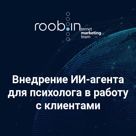
Хотите также? Пишите в телеграм:
vino_costa
5
из
10
Внедрение ИИ-агента
для психолога в работу
с клиентами