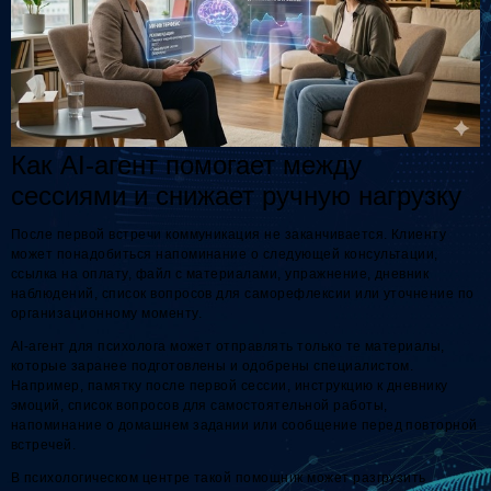
Как AI-агент помогает между
сессиями и снижает ручную нагрузку
После первой встречи коммуникация не заканчивается. Клиенту
может понадобиться напоминание о следующей консультации,
ссылка на оплату, файл с материалами, упражнение, дневник
наблюдений, список вопросов для саморефлексии или уточнение по
организационному моменту.
AI-агент для психолога может отправлять только те материалы,
которые заранее подготовлены и одобрены специалистом.
Например, памятку после первой сессии, инструкцию к дневнику
эмоций, список вопросов для самостоятельной работы,
напоминание о домашнем задании или сообщение перед повторной
встречей.
В психологическом центре такой помощник может разгрузить