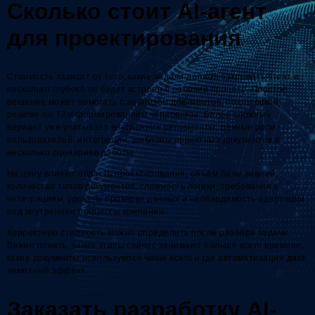
Сколько стоит AI-агент
для проектирования
Стоимость зависит от того, какие задачи должен закрывать агент и
насколько глубоко он будет встроен в рабочий процесс. Простое
решение может помогать с анализом документов, подготовкой
резюме по ТЗ и формированием черновиков. Более сложный
вариант уже учитывает внутренние регламенты, разные роли
пользователей, интеграции, шаблоны проектных документов и
несколько сценариев работы.
На цену влияют область проектирования, объём базы знаний,
количество типов документов, сложность логики, требования к
интеграциям, уровень проверки данных и необходимость адаптации
под внутренние процессы компании.
Корректную стоимость можно определить после разбора задачи.
Важно понять, какие этапы сейчас занимают больше всего времени,
какие документы используются чаще всего и где автоматизация даст
заметный эффект.
Заказать разработку AI-