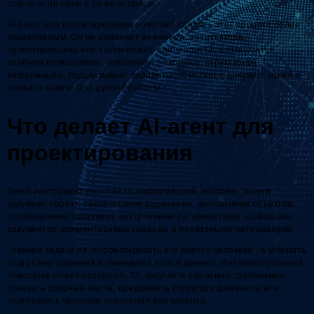
отвечать на одни и те же вопросы.
AI-агент для проектирования помогает сделать этот процесс более
управляемым. Он не заменяет инженера, архитектора,
проектировщика или технического специалиста, а становится
рабочим помощником: анализирует вводные, структурирует
информацию, подсказывает варианты, помогает с документацией и
снижает количество ручной работы.
Что делает AI-агент для
проектирования
Такой инструмент работает с информацией, которая обычно
окружает проект: техническими заданиями, описаниями объектов,
требованиями заказчика, внутренними регламентами, шаблонами
документов, комментариями команды и проектными материалами.
Главная задача не “спроектировать всё вместо человека”, а ускорить
подготовку решений и уменьшить хаос в данных. Интеллектуальный
помощник может разобрать ТЗ, выделить ключевые требования,
показать спорные места, предложить структуру документа или
подготовить черновик пояснения для клиента.