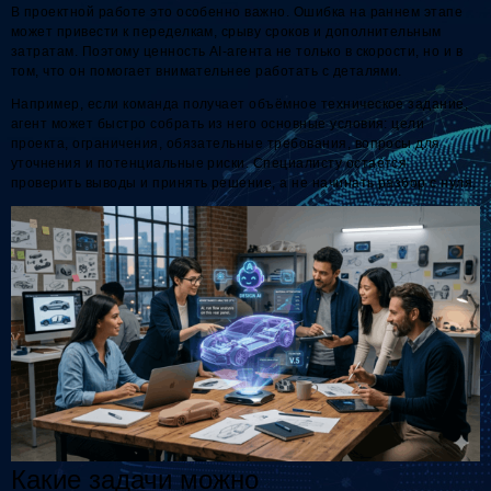
В проектной работе это особенно важно. Ошибка на раннем этапе
может привести к переделкам, срыву сроков и дополнительным
затратам. Поэтому ценность AI-агента не только в скорости, но и в
том, что он помогает внимательнее работать с деталями.
Например, если команда получает объёмное техническое задание,
агент может быстро собрать из него основные условия: цели
проекта, ограничения, обязательные требования, вопросы для
уточнения и потенциальные риски. Специалисту остаётся
проверить выводы и принять решение, а не начинать разбор с нуля.
Какие задачи можно