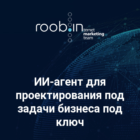
Хотите также? Пишите в телеграм:
vino_costa
5
из
10
ИИ-агент для
проектирования под
задачи бизнеса под
ключ