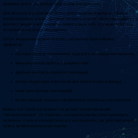
времени тратят на ручную подготовку материалов.
Для бизнеса это означает более предсказуемый процесс. Проще
контролировать этапы, быстрее готовить ответы, легче передавать
контекст между участниками и снижать риск того, что важная деталь
потеряется на этапе обсуждения.
После внедрения можно получить несколько практических
эффектов:
быстрее разбор технических заданий и исходных материалов;
меньше ручной работы с документами;
удобнее контроль правок и замечаний;
проще подготовка пояснений для клиента или команды;
ниже риск потери требований;
более единый подход к оформлению проектных материалов.
Важно, что такой инструмент не делает проектирование
“автоматическим”. Он помогает специалистам быстрее проходить
рутинные этапы и сосредоточиться на решениях, где действительно
нужна профессиональная оценка.