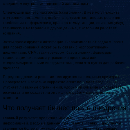
созданием внутренних пояснений для команды.
Следующий шаг это настройка базы знаний. В неё могут входить
внутренние регламенты, шаблоны документов, типовые решения,
требования к оформлению, правила коммуникации, описания услуг,
технические материалы и другие данные, с которыми работает
компания.
Затем проектируются интеграции. В зависимости от задач AI-агент
для проектирования может быть связан с корпоративными
документами, CRM, таск-трекером, базой знаний, файловым
хранилищем, системами управления проектами или
специализированными инструментами, если это нужно для рабочего
процесса.
Перед внедрением решение тестируется на реальных примерах.
Проверяется, насколько корректно агент понимает вводные, не
упускает ли важные ограничения, удобно ли команде использовать
результат и не создаёт ли он лишнюю работу вместо экономии
времени.
Что получает бизнес после внедрения
Главный результат: проектная команда быстрее работает с
информацией. Вводные данные, требования, правки и документы
становятся более структурированными, а специалисты меньше