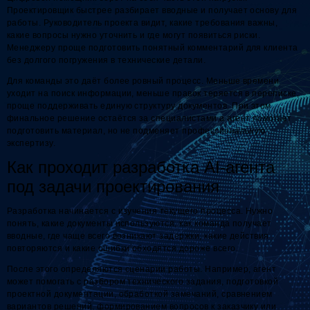
Проектировщик быстрее разбирает вводные и получает основу для
работы. Руководитель проекта видит, какие требования важны,
какие вопросы нужно уточнить и где могут появиться риски.
Менеджеру проще подготовить понятный комментарий для клиента
без долгого погружения в технические детали.
Для команды это даёт более ровный процесс. Меньше времени
уходит на поиск информации, меньше правок теряется в переписке,
проще поддерживать единую структуру документов. При этом
финальное решение остаётся за специалистами а агент помогает
подготовить материал, но не подменяет профессиональную
экспертизу.
Как проходит разработка AI-агента
под задачи проектирования
Разработка начинается с изучения текущего процесса. Нужно
понять, какие документы используются, как команда получает
вводные, где чаще всего возникают задержки, какие действия
повторяются и какие ошибки обходятся дороже всего.
После этого определяются сценарии работы. Например, агент
может помогать с разбором технического задания, подготовкой
проектной документации, обработкой замечаний, сравнением
вариантов решений, формированием вопросов к заказчику или