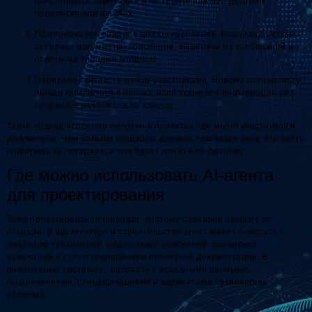
фиксировать замечания и не терять важные детали в
переписке или файлах.
Подготовка материалов для согласований. Команда быстрее
собирает аргументы, пояснения, выдержки из требований и
ответы на типовые вопросы.
Передача контекста между участниками. Новому специалисту
проще включиться в проект, если ключевая информация уже
собрана и разложена по смыслу.
Такой подход особенно полезен в проектах, где много участников и
документов. Чем больше входящих данных, тем выше риск, что часть
информации потеряется или будет понята по-разному.
Где можно использовать AI-агента
для проектирования
Тема проектирования широкая, поэтому сценарии зависят от
отрасли. В архитектуре и строительстве агент может помогать с
анализом требований, подготовкой пояснений, проверкой
замечаний и структурированием проектной документации. В
инженерных системах - работать с исходными данными,
ограничениями, спецификациями и вариантами технических
решений.