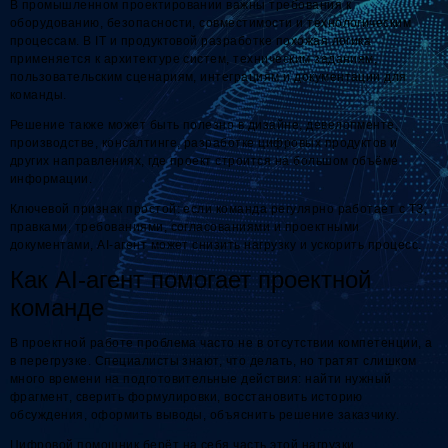
В промышленном проектировании важны требования к
оборудованию, безопасности, совместимости и технологическим
процессам. В IT и продуктовой разработке похожая логика
применяется к архитектуре систем, техническим заданиям,
пользовательским сценариям, интеграциям и документации для
команды.
Решение также может быть полезно в дизайне, девелопменте,
производстве, консалтинге, разработке цифровых продуктов и
других направлениях, где проект строится на большом объёме
информации.
Ключевой признак простой: если команда регулярно работает с ТЗ,
правками, требованиями, согласованиями и проектными
документами, AI-агент может снизить нагрузку и ускорить процесс.
Как AI-агент помогает проектной
команде
В проектной работе проблема часто не в отсутствии компетенции, а
в перегрузке. Специалисты знают, что делать, но тратят слишком
много времени на подготовительные действия: найти нужный
фрагмент, сверить формулировки, восстановить историю
обсуждения, оформить выводы, объяснить решение заказчику.
Цифровой помощник берёт на себя часть этой нагрузки.