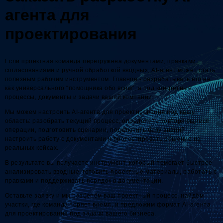
агента для
проектирования
Если проектная команда перегружена документами, правками,
согласованиями и ручной обработкой вводных, AI-агент может стать
полезным рабочим инструментом. Главное - разрабатывать его не
как универсального “помощника обо всём”, а под конкретные
процессы, документы и задачи вашей компании.
Мы можем настроить AI-агента для проектирования под вашу
область: разобрать текущий процесс, определить повторяющиеся
операции, подготовить сценарии, подключить базу знаний,
настроить работу с документами и протестировать решение на
реальных кейсах.
В результате вы получаете инструмент, который помогает быстрее
анализировать вводные, готовить проектные материалы, работать с
правками и поддерживать порядок в документации.
Оставьте заявку и мы разберём ваш проектный процесс, найдём
участки, где команда теряет время, и предложим формат AI-агента
для проектирования под задачи вашего бизнеса.