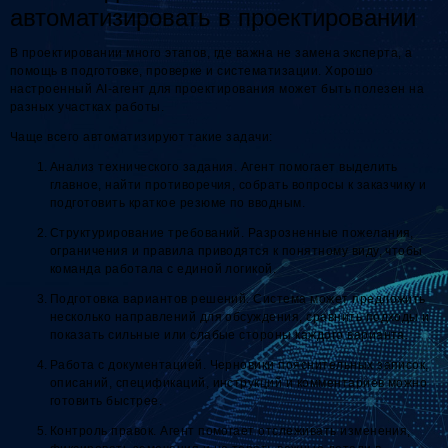
автоматизировать в проектировании
В проектировании много этапов, где важна не замена эксперта, а
помощь в подготовке, проверке и систематизации. Хорошо
настроенный AI-агент для проектирования может быть полезен на
разных участках работы.
Чаще всего автоматизируют такие задачи:
Анализ технического задания. Агент помогает выделить
главное, найти противоречия, собрать вопросы к заказчику и
подготовить краткое резюме по вводным.
Структурирование требований. Разрозненные пожелания,
ограничения и правила приводятся к понятному виду, чтобы
команда работала с единой логикой.
Подготовка вариантов решений. Система может предложить
несколько направлений для обсуждения, сравнить подходы и
показать сильные или слабые стороны каждого варианта.
Работа с документацией. Черновики пояснительных записок,
описаний, спецификаций, инструкций и комментариев можно
готовить быстрее.
Контроль правок. Агент помогает отслеживать изменения,