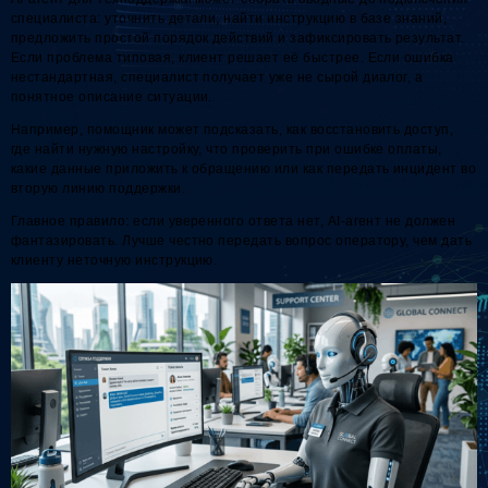
специалиста: уточнить детали, найти инструкцию в базе знаний,
предложить простой порядок действий и зафиксировать результат.
Если проблема типовая, клиент решает её быстрее. Если ошибка
нестандартная, специалист получает уже не сырой диалог, а
понятное описание ситуации.
Например, помощник может подсказать, как восстановить доступ,
где найти нужную настройку, что проверить при ошибке оплаты,
какие данные приложить к обращению или как передать инцидент во
вторую линию поддержки.
Главное правило: если уверенного ответа нет, AI-агент не должен
фантазировать. Лучше честно передать вопрос оператору, чем дать
клиенту неточную инструкцию.