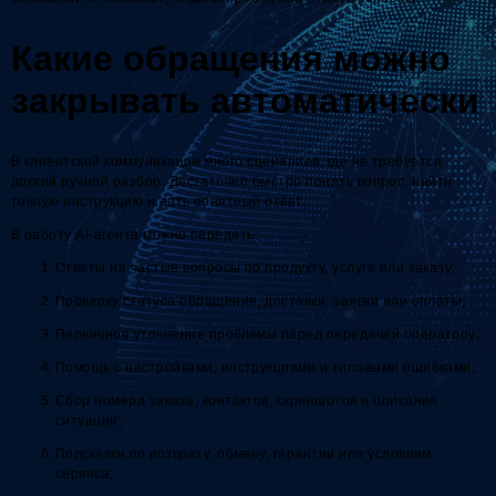
Какие обращения можно
закрывать автоматически
В клиентской коммуникации много сценариев, где не требуется
долгий ручной разбор. Достаточно быстро понять вопрос, найти
точную инструкцию и дать понятный ответ.
В работу AI-агента можно передать:
Ответы на частые вопросы по продукту, услуге или заказу;
Проверку статуса обращения, доставки, заявки или оплаты;
Первичное уточнение проблемы перед передачей оператору;
Помощь с настройками, инструкциями и типовыми ошибками;
Сбор номера заказа, контактов, скриншотов и описания
ситуации;
Подсказки по возврату, обмену, гарантии или условиям
сервиса;