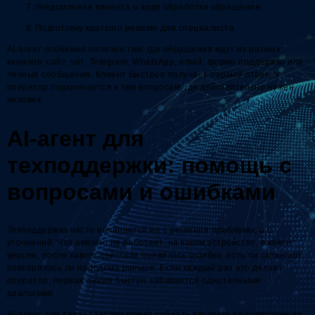
Уведомления клиента о ходе обработки обращения;
Подготовку краткого резюме для специалиста.
AI-агент особенно полезен там, где обращения идут из разных
каналов: сайт, чат, Telegram, WhatsApp, email, форма поддержки или
личные сообщения. Клиент быстрее получает первый ответ, а
оператор подключается к тем вопросам, где действительно нужен
человек.
AI-агент для
техподдержки: помощь с
вопросами и ошибками
Техподдержка часто начинается не с решения проблемы, а с
уточнений. Что именно не работает, на каком устройстве, в какой
версии, после какого действия появилась ошибка, есть ли скриншот,
повторялась ли проблема раньше. Если каждый раз это делает
оператор, первая линия быстро забивается однотипными
диалогами.
AI-агент для техподдержки может собрать вводные до подключения