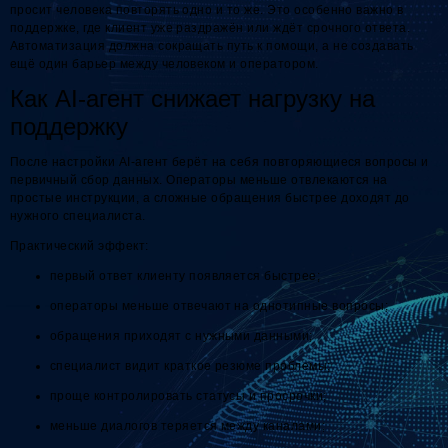
просит человека повторять одно и то же. Это особенно важно в
поддержке, где клиент уже раздражён или ждёт срочного ответа.
Автоматизация должна сокращать путь к помощи, а не создавать
ещё один барьер между человеком и оператором.
Как AI-агент снижает нагрузку на
поддержку
После настройки AI-агент берёт на себя повторяющиеся вопросы и
первичный сбор данных. Операторы меньше отвлекаются на
простые инструкции, а сложные обращения быстрее доходят до
нужного специалиста.
Практический эффект:
первый ответ клиенту появляется быстрее;
операторы меньше отвечают на однотипные вопросы;
обращения приходят с нужными данными;
специалист видит краткое резюме проблемы;
проще контролировать статусы и просрочки;
меньше диалогов теряется между каналами;