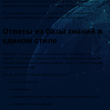
зависает, AI-агент напоминает ответственному или показывает
руководителю список вопросов, которые требуют реакции.
Так поддержка становится не просто потоком сообщений, а
понятной системой работы с клиентскими вопросами.
Ответы из базы знаний в
едином стиле
Качество AI-агента зависит от материалов, на которые он
опирается. Если инструкции устарели, FAQ неполный, а правила
сервиса разбросаны по разным файлам, ответы будут неточными
или слишком общими.
Для запуска стоит подготовить базу знаний:
частые вопросы;
инструкции;
правила оплаты, доставки, возврата или оказания услуги;
регламенты техподдержки;