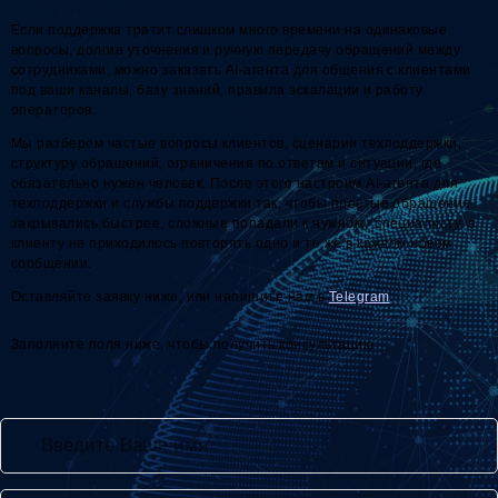
Если поддержка тратит слишком много времени на одинаковые
вопросы, долгие уточнения и ручную передачу обращений между
сотрудниками, можно заказать AI-агента для общения с клиентами
под ваши каналы, базу знаний, правила эскалации и работу
операторов.
Мы разберём частые вопросы клиентов, сценарии техподдержки,
структуру обращений, ограничения по ответам и ситуации, где
обязательно нужен человек. После этого настроим AI-агента для
техподдержки и службы поддержки так, чтобы простые обращения
закрывались быстрее, сложные попадали к нужному специалисту, а
клиенту не приходилось повторять одно и то же в каждом новом
сообщении.
Оставляйте заявку ниже, или напишите нам в
Telegram
.
Заполните поля ниже, чтобы получить консультацию