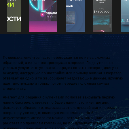
Поддержка клиентов часто перегружается не из-за сложных
обращений, а из-за повторяющихся вопросов. Люди уточняют
условия услуги, статус заказа, порядок оплаты, возврат, доступ к
аккаунту, инструкцию по настройке или причину ошибки. Оператор
отвечает на одно и то же, собирает недостающие данные, вручную
ищет инструкцию и только потом передаёт сложный случай
специалисту.
AI-агент для общения с клиентами помогает закрывать первую
линию быстрее: отвечает по базе знаний, уточняет детали,
фиксирует обращение, подсказывает следующий шаг и передаёт
оператору уже подготовленную информацию. На базе
искусственного интеллекта можно настроить помощника, который
работает по правилам компании, не придумывает ответы без
оснований и понимает, когда вопрос нужно отдать человеку.