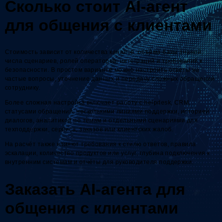
Сколько стоит AI-агент
для общения с клиентами
Стоимость зависит от количества каналов, объёма базы знаний,
числа сценариев, ролей операторов, интеграций и требований к
безопасности. В простом варианте можно настроить ответы на
частые вопросы, уточнение данных и передачу сложных обращений
сотруднику.
Более сложная настройка включает работу с helpdesk, CRM,
статусами обращений, несколькими линиями поддержки, историей
диалогов, аналитикой по темам и отдельными сценариями для
техподдержки, сервиса, заказов или клиентских жалоб.
На расчёт также влияют требования к стилю ответов, правила
эскалации, количество продуктов или услуг, глубина подключения к
внутренним системам и отчёты для руководителя поддержки.
Заказать AI-агента для
общения с клиентами