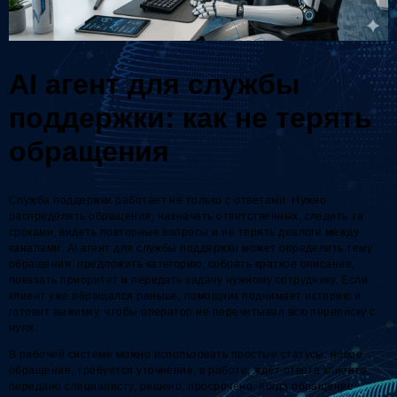
AI агент для службы
поддержки: как не терять
обращения
Служба поддержки работает не только с ответами. Нужно
распределять обращения, назначать ответственных, следить за
сроками, видеть повторные вопросы и не терять диалоги между
каналами. AI агент для службы поддержки может определить тему
обращения, предложить категорию, собрать краткое описание,
показать приоритет и передать задачу нужному сотруднику. Если
клиент уже обращался раньше, помощник поднимает историю и
готовит выжимку, чтобы оператор не перечитывал всю переписку с
нуля.
В рабочей системе можно использовать простые статусы: новое
обращение, требуется уточнение, в работе, ждёт ответа клиента,
передано специалисту, решено, просрочено. Когда обращение