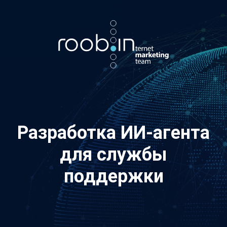
Хотите также? Пишите в телеграм:
vino_costa
5
из
10
Разработка ИИ-агента
для службы
поддержки