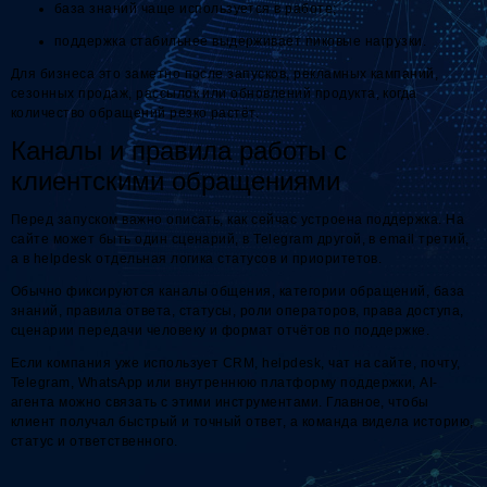
база знаний чаще используется в работе;
поддержка стабильнее выдерживает пиковые нагрузки.
Для бизнеса это заметно после запусков, рекламных кампаний,
сезонных продаж, рассылок или обновлений продукта, когда
количество обращений резко растёт.
Каналы и правила работы с
клиентскими обращениями
Перед запуском важно описать, как сейчас устроена поддержка. На
сайте может быть один сценарий, в Telegram другой, в email третий,
а в helpdesk отдельная логика статусов и приоритетов.
Обычно фиксируются каналы общения, категории обращений, база
знаний, правила ответа, статусы, роли операторов, права доступа,
сценарии передачи человеку и формат отчётов по поддержке.
Если компания уже использует CRM, helpdesk, чат на сайте, почту,
Telegram, WhatsApp или внутреннюю платформу поддержки, AI-
агента можно связать с этими инструментами. Главное, чтобы
клиент получал быстрый и точный ответ, а команда видела историю,
статус и ответственного.