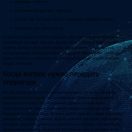
шаблоны ответов;
описания продуктов и тарифов;
список тем, которые нельзя закрывать автоматически;
подсказки для операторов.
Отдельно задаётся стиль общения. Для одних компаний важен
спокойный деловой тон, для других, более тёплый и дружелюбный.
Ответы должны быть понятными, аккуратными и без лишней
канцелярщины. AI-агенту можно задать формулировки, которых
нужно избегать, и правила, по которым сложные вопросы сразу
уходят человеку.
Когда вопрос нужно передать
оператору
Не все обращения стоит автоматизировать до конца. Жалобы,
конфликтные ситуации, нестандартные технические ошибки,
вопросы по оплате, персональные данные, юридически
чувствительные темы и обращения важных клиентов лучше
передавать специалисту. AI-агент может сделать такую передачу
аккуратно: собрать данные, кратко описать проблему, приложить
историю общения, отметить срочность и показать, что уже было
предложено клиенту. Оператор быстрее входит в контекст и не