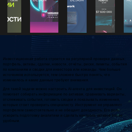
Инвестиционная работа строится на регулярной проверке данных:
портфель, активы, сделки, новости, отчёты, риски, лимиты, события
по компаниям и сводки для инвестора или команды. Чем больше
источников используется, тем сложнее быстро понять, что
изменилось и какие данные требуют внимания.
Для такой задачи можно настроить AI-агента для инвестиций. Он
помогает собирать информацию по активам, сравнивать варианты,
отслеживать события, готовить сводки и показывать изменения,
которые стоит проверить специалисту. Инструмент не управляет
портфелем самостоятельно и не обещает доходность. Его роль:
ускорить подготовку аналитики и сделать контроль активов более
удобным.