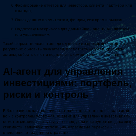
Формирование отчётов для инвестора, клиента, партнёра или
команды;
Поиск данных по эмитентам, фондам, секторам и рынкам;
Подготовку материалов для дальнейшей оценки аналитиком
или управляющим.
Такой формат полезен там, где одни и те же проверки повторяются
регулярно: обновить показатели, посмотреть новости, сравнить
активы, собрать отчёт и подготовить комментарий к изменениям.
AI-агент для управления
инвестициями: портфель,
риски и контроль
В более широком сценарии агент работает не только с аналитикой,
но и с контролем портфеля. AI-агент для управления инвестициями
может отслеживать структуру активов, доли инструментов, динамику
стоимости, валютную экспозицию, отраслевые перекосы и
отклонения от заданной стратегии.