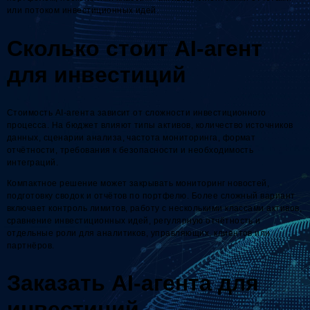
или потоком инвестиционных идей.
Сколько стоит AI-агент
для инвестиций
Стоимость AI-агента зависит от сложности инвестиционного
процесса. На бюджет влияют типы активов, количество источников
данных, сценарии анализа, частота мониторинга, формат
отчётности, требования к безопасности и необходимость
интеграций.
Компактное решение может закрывать мониторинг новостей,
подготовку сводок и отчётов по портфелю. Более сложный вариант
включает контроль лимитов, работу с несколькими классами активов,
сравнение инвестиционных идей, регулярную отчётность и
отдельные роли для аналитиков, управляющих, клиентов или
партнёров.
Заказать AI-агента для
инвестиций