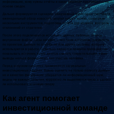
информацию, кому нужны отчёты и какие решения принимаются на
основе сводок.
Дальше формируются сценарии: ежедневный мониторинг портфеля,
еженедельный обзор новостей, анализ нового актива, сравнение
нескольких инструментов, подготовка отчёта для клиента, контроль
отклонений от стратегии.
После этого подключаются источники данных: таблицы, отчёты,
внутренние файлы, базы активов, новостные источники, документы
по проектам, данные по портфелю или другие системы, которые
используются в работе. Отдельно задаются правила проверки: где
показывать источник, какие данные считать сомнительными, какие
выводы нельзя формировать без участия человека.
Перед запуском сценарии проверяются на реальных
инвестиционных задачах. Важно оценить не только полноту данных,
но и качество фильтрации: убирается ли информационный шум,
видны ли важные события, корректно ли выделяются риски и удобно
ли использовать итоговую сводку.
Как агент помогает
инвестиционной команде