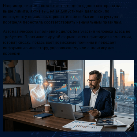
Например, система показывает, что доля одного сектора стала
выше лимита, актив вышел за допустимый диапазон, по
инструменту появилось корпоративное событие, а структура
портфеля перестала соответствовать изначальным правилам.
Автоматическое выполнение сделок без участия человека здесь не
требуется. Практичнее другой формат: агент фиксирует изменения,
готовит сводку, показывает возможные причины и передаёт
информацию инвестору, управляющему или аналитику для
проверки.