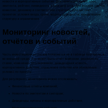
новости и корпоративные события. Для облигаций: купон, срок,
эмитента, рейтинг, ликвидность и риск дефолта. Для фондов: состав,
комиссии, динамику и соответствие стратегии. Для частных
проектов: условия входа, сроки, модель доходности, юридическую
структуру и ограничения.
Мониторинг новостей,
отчётов и событий
Часть инвестиционных рисков появляется не в таблице портфеля, а
во внешней среде. Это может быть отчёт компании, решение по
ставке, изменение регулирования, дивидендная новость,
корпоративное действие, отраслевое событие или обновление
условий по проекту.
Для регулярного мониторинга можно отслеживать:
Финансовые отчёты компаний;
Новости по эмитентам и секторам;
Дивиденды, купоны и корпоративные действия;
Макроэкономические события;