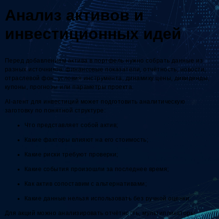
Анализ активов и
инвестиционных идей
Перед добавлением актива в портфель нужно собрать данные из
разных источников: финансовые показатели, отчётность, новости,
отраслевой фон, условия инструмента, динамику цены, дивиденды,
купоны, прогнозы или параметры проекта.
AI-агент для инвестиций может подготовить аналитическую
заготовку по понятной структуре:
Что представляет собой актив;
Какие факторы влияют на его стоимость;
Какие риски требуют проверки;
Какие события произошли за последнее время;
Как актив сопоставим с альтернативами;
Какие данные нельзя использовать без ручной оценки.
Для акций можно анализировать отчётность, мультипликаторы,