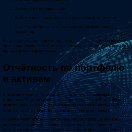
Изменения в регулировании;
События по фондам, проектам и портфельным активам;
Публикации, связанные с выбранными рынками или
отраслями.
На выходе команда получает не поток ссылок, а короткую сводку: что
произошло, какого актива касается, почему это может быть важно и
где находится первоисточник.
Отчётность по портфелю
и активам
Инвестиционная отчётность нужна не только управляющим
компаниям. Её используют частные инвесторы, семейные офисы,
инвестиционные клубы, финансовые консультанты, партнёры и
команды, которые ведут портфель или отдельные проекты.
Система может готовить регулярные сводки: структура активов,
динамика, доходность, изменения за период, отклонения от
стратегии, события по инструментам, комментарии к рискам и