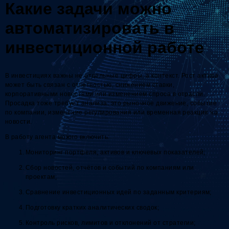
Какие задачи можно
автоматизировать в
инвестиционной работе
В инвестициях важны не отдельные цифры, а контекст. Рост актива
может быть связан с отчётностью, снижением ставки,
корпоративными новостями или изменением спроса в отрасли.
Просадка тоже требует анализа: это рыночное движение, событие
по компании, изменение регулирования или временная реакция на
новости.
В работу агента можно включить:
Мониторинг портфеля, активов и ключевых показателей;
Сбор новостей, отчётов и событий по компаниям или
проектам;
Сравнение инвестиционных идей по заданным критериям;
Подготовку кратких аналитических сводок;
Контроль рисков, лимитов и отклонений от стратегии;