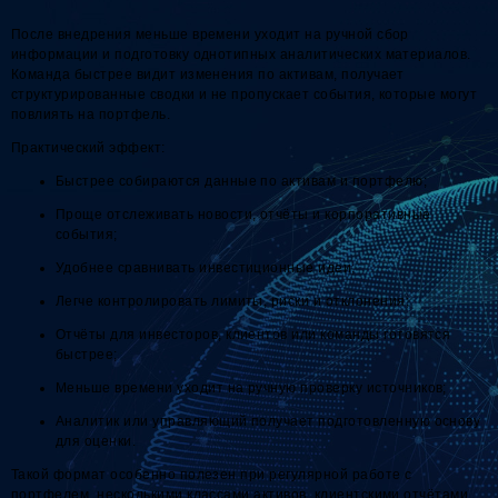
После внедрения меньше времени уходит на ручной сбор
информации и подготовку однотипных аналитических материалов.
Команда быстрее видит изменения по активам, получает
структурированные сводки и не пропускает события, которые могут
повлиять на портфель.
Практический эффект:
Быстрее собираются данные по активам и портфелю;
Проще отслеживать новости, отчёты и корпоративные
события;
Удобнее сравнивать инвестиционные идеи;
Легче контролировать лимиты, риски и отклонения;
Отчёты для инвесторов, клиентов или команды готовятся
быстрее;
Меньше времени уходит на ручную проверку источников;
Аналитик или управляющий получает подготовленную основу
для оценки.
Такой формат особенно полезен при регулярной работе с
портфелем, несколькими классами активов, клиентскими отчётами