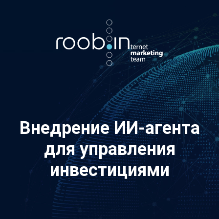
Хотите также? Пишите в телеграм:
vino_costa
5
из
10
Внедрение ИИ-агента
для управления
инвестициями