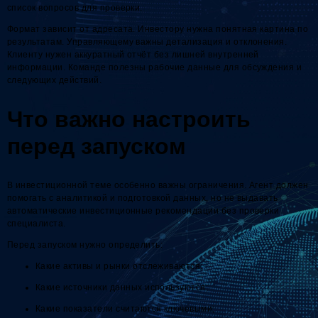
список вопросов для проверки.
Формат зависит от адресата. Инвестору нужна понятная картина по
результатам. Управляющему важны детализация и отклонения.
Клиенту нужен аккуратный отчёт без лишней внутренней
информации. Команде полезны рабочие данные для обсуждения и
следующих действий.
Что важно настроить
перед запуском
В инвестиционной теме особенно важны ограничения. Агент должен
помогать с аналитикой и подготовкой данных, но не выдавать
автоматические инвестиционные рекомендации без проверки
специалиста.
Перед запуском нужно определить:
Какие активы и рынки отслеживаются;
Какие источники данных используются;
Какие показатели считаются ключевыми;