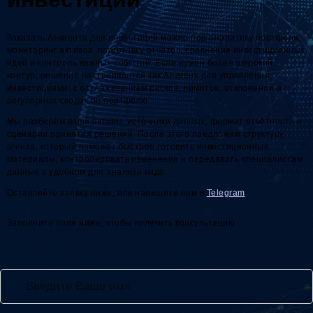
Заказать AI-агента для инвестиций можно под аналитику портфеля,
мониторинг активов, подготовку отчётов, сравнение инвестиционных
идей и контроль важных событий. Если нужен более широкий
контур, решение настраивается как AI-агент для управления
инвестициями: с отслеживанием рисков, лимитов, отклонений и
регулярных сводок по портфелю.
Мы разберём ваши активы, источники данных, формат отчётности и
сценарии принятия решений. После этого предложим структуру
агента, который поможет быстрее готовить инвестиционные
материалы, контролировать изменения и передавать специалистам
данные в удобном для анализа виде.
Оставляйте заявку ниже, или напишите нам в
Telegram
.
Заполните поля ниже, чтобы получить консультацию