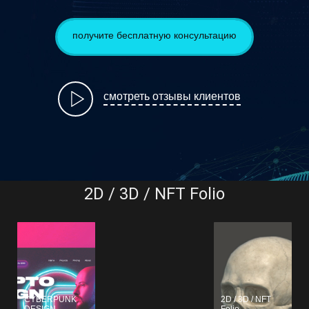
получите бесплатную консультацию
смотреть отзывы клиентов
2D / 3D / NFT Folio
CYBERPUNK
2D / 3D / NFT
DESIGN
Folio