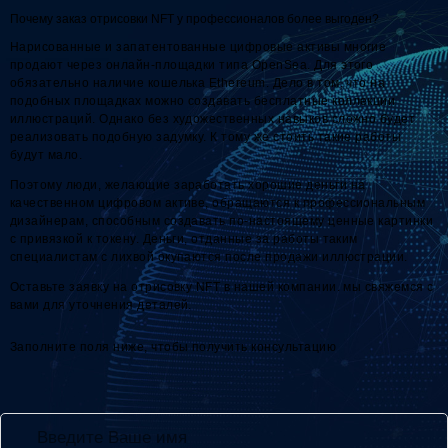
Почему заказ отрисовки NFT у профессионалов более выгоден?
Нарисованные и запатентованные цифровые активы многие
продают через онлайн-площадки типа OpenSea. Для этого
обязательно наличие кошелька Ethereum. Дело в том, что на
подобных площадках можно создавать бесплатные коллекции
иллюстраций. Однако без художественных навыков сложно будет
реализовать подобную задумку. К тому же стоить такие работы
будут мало.
Поэтому люди, желающие заработать хорошие деньги на
качественном цифровом активе, обращаются к профессиональным
дизайнерам, способным создавать по-настоящему ценные картинки
с привязкой к токену. Деньги, отданные за работы таким
специалистам с лихвой окупаются после продажи иллюстрации.
Оставьте заявку на отрисовку NFT в нашей компании. мы свяжемся с
вами для уточнения деталей.
Заполните поля ниже, чтобы получить консультацию