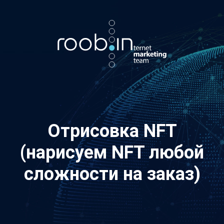
Хотите также? Пишите в телеграм:
vino_costa
5
из
10
Отрисовка NFT
(нарисуем NFT любой
сложности на заказ)