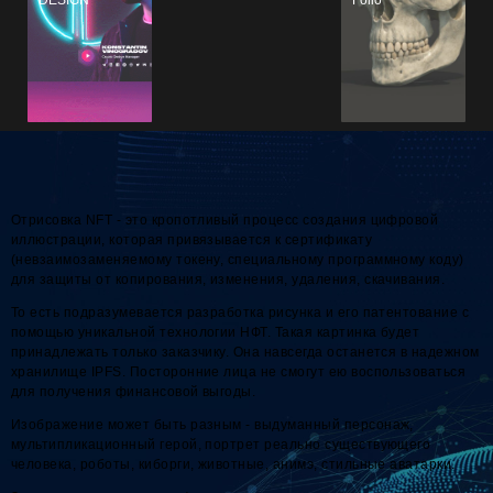
Отрисовка NFT - это кропотливый процесс создания цифровой
иллюстрации, которая привязывается к сертификату
(невзаимозаменяемому токену, специальному программному коду)
для защиты от копирования, изменения, удаления, скачивания.
То есть подразумевается разработка рисунка и его патентование с
помощью уникальной технологии НФТ. Такая картинка будет
принадлежать только заказчику. Она навсегда останется в надежном
хранилище IPFS. Посторонние лица не смогут ею воспользоваться
для получения финансовой выгоды.
Изображение может быть разным - выдуманный персонаж,
мультипликационный герой, портрет реально существующего
человека, роботы, киборги, животные, анимэ, стильные аватарки.