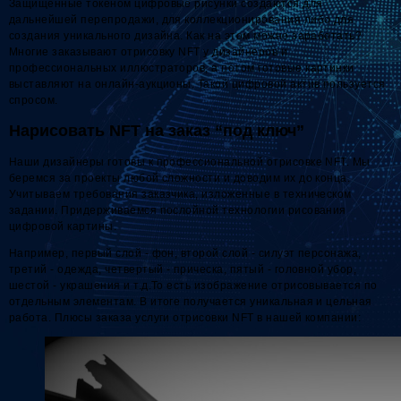
Защищенные токеном цифровые рисунки создаются для
дальнейшей перепродажи, для коллекционирования либо для
создания уникального дизайна. Как на этом можно заработать?
Многие заказывают отрисовку NFT у дизайнеров и
профессиональных иллюстраторов, а потом готовые картинки
выставляют на онлайн-аукционы. Такой цифровой актив пользуется
спросом.
Нарисовать NFT на заказ “под ключ”
Наши дизайнеры готовы к профессиональной отрисовке NFT. Мы
беремся за проекты любой сложности и доводим их до конца.
Учитываем требования заказчика, изложенные в техническом
задании. Придерживаемся послойной технологии рисования
цифровой картины.
Например, первый слой - фон, второй слой - силуэт персонажа,
третий - одежда, четвертый - прическа, пятый - головной убор,
шестой - украшения и т.д.То есть изображение отрисовывается по
отдельным элементам. В итоге получается уникальная и цельная
работа. Плюсы заказа услуги отрисовки NFT в нашей компании: