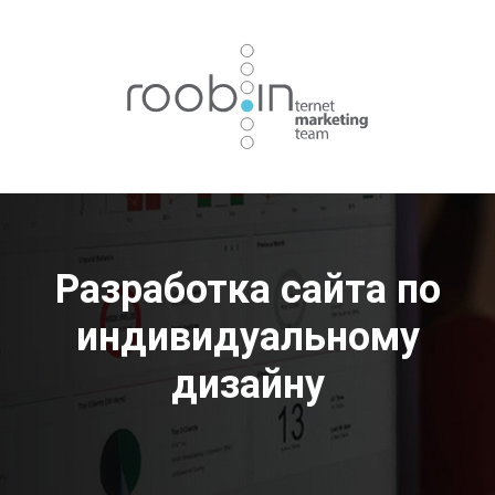
Хотите также? Пишите в телеграм:
vino_costa
5
из
10
Разработка сайта по
индивидуальному
дизайну