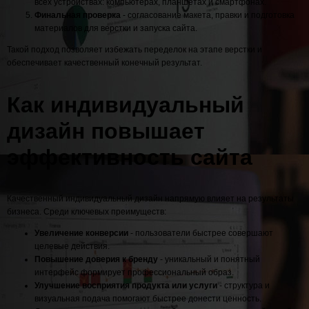
всех устройствах: компьютерах, планшетах и смартфонах.
Финальная проверка
- согласование макета, правки и подготовка
материалов для верстки и запуска сайта.
Такой подход позволяет избежать переделок на этапе верстки и
обеспечивает качественный конечный результат.
Как индивидуальный
дизайн повышает
эффективность сайта
Качественный индивидуальный дизайн напрямую влияет на результаты
бизнеса. Среди ключевых преимуществ:
Увеличение конверсии
- пользователи быстрее совершают
целевые действия.
Повышение доверия к бренду
- уникальный и понятный
интерфейс формирует профессиональный образ.
Улучшение восприятия продукта или услуги
- структура и
визуальная подача помогают быстрее донести ценность.