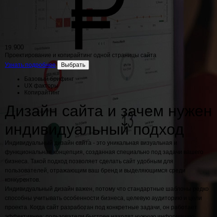
.900
19
Проектирование и копирайтинг одной страницы сайта
Узнать подробнее
Выбрать
Базовый брифинг
UX факторы
Копирайтинг
Дизайн сайта и зачем нужен
индивидуальный подход
Индивидуальный дизайн сайта - это уникальная визуальная и
функциональная концепция, созданная специально под задачи вашего
бизнеса. Такой подход позволяет сделать сайт удобным для
пользователей, отражающим ваш бренд и выделяющимся среди
конкурентов.
Индивидуальный дизайн важен, потому что стандартные шаблоны редко
способны учитывать особенности бизнеса, целевую аудиторию и цели
проекта. Когда сайт разработан под конкретные задачи, он работает
эффективнее: пользователи быстрее находят нужную информацию,