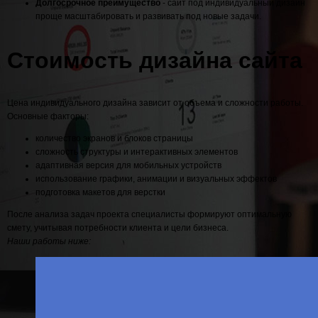
Долгосрочное преимущество
- сайт под индивидуальный дизайн
проще масштабировать и развивать под новые задачи.
Стоимость дизайна сайта
Цена индивидуального дизайна зависит от объема и сложности работы.
Основные факторы:
количество экранов и блоков страницы
сложность структуры и интерактивных элементов
адаптивная версия для мобильных устройств
использование графики, анимации и визуальных эффектов
подготовка макетов для верстки
После анализа задач проекта специалисты формируют оптимальную
смету, учитывая потребности клиента и цели бизнеса.
Наши работы ниже: