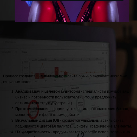
Процесс создания индивидуального сайта обычно включает несколько
ключевых шагов:
Анализ задач и целевой аудитории
- специалисты изучают ваш
бизнес и потребности пользователей, чтобы предложить
оптимальную структуру страниц.
Прототипирование
- формируется логика расположения блоков,
меню, кнопок и форм взаимодействия.
Визуальный дизайн (UI)
- создается уникальный стиль сайта,
подбираются цветовая палитра, шрифты, графические элементы.
UX и адаптивность
- продумывается удобство использования на