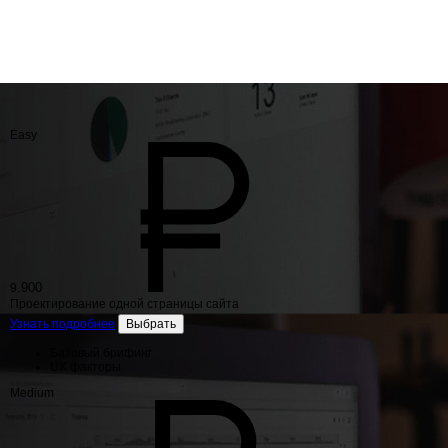
BC WALLET
P2P PLATFORM
SOCIAL NETWORK
ONLINE LIBRARY
LP BANK
GAME MARKET
Easy
.900
9
Проектирование одной страницы сайта
Узнать подробнее
Выбрать
Базовый брифинг
UX факторы
Medium