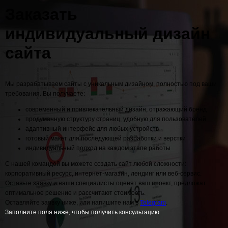
Заказать
индивидуальный дизайн
сайта
Мы разрабатываем сайты с уникальным дизайном, полностью под ваши
требования. Вы получаете:
современный и привлекательный дизайн, отражающий бренд
продуманную структуру страниц, удобную для пользователей
адаптивный интерфейс для любых устройств
готовый макет для последующей разработки и верстки
индивидуальный подход на каждом этапе работы
С нашей командой вы можете создать сайт любой сложности:
корпоративный ресурс, интернет-магазин, лендинг или веб-сервис.
Оставьте заявку и наши специалисты оценят ваш проект, предложат
оптимальное решение и рассчитают стоимость.
Оставляйте заявку ниже, или напишите нам в
Telegram
.
Заполните поля ниже, чтобы получить консультацию