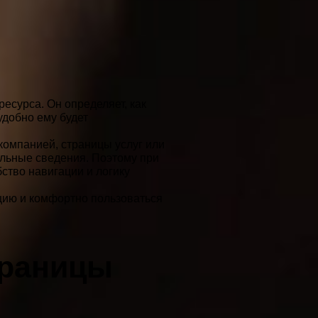
есурса. Он определяет, как
удобно ему будет
компанией, страницы услуг или
льные сведения. Поэтому при
бство навигации и логику
цию и комфортно пользоваться
траницы