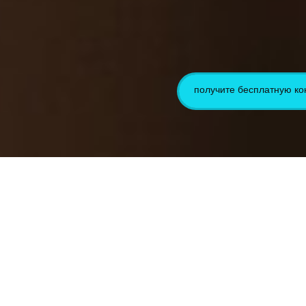
получите бесплатную ко
CYBERPUNK DESIGN
LP FUND
LP MUST HAVE
LP BEAUTY