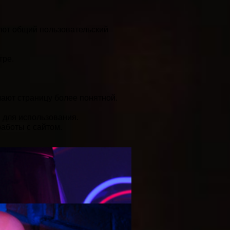
уют общий пользовательский
тре.
ают страницу более понятной.
 для использования.
аботы с сайтом.