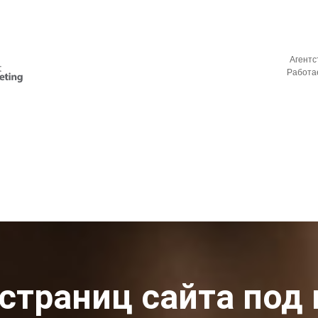
vino_costa
Агентс
ите в телеграм:
Работае
страниц сайта под