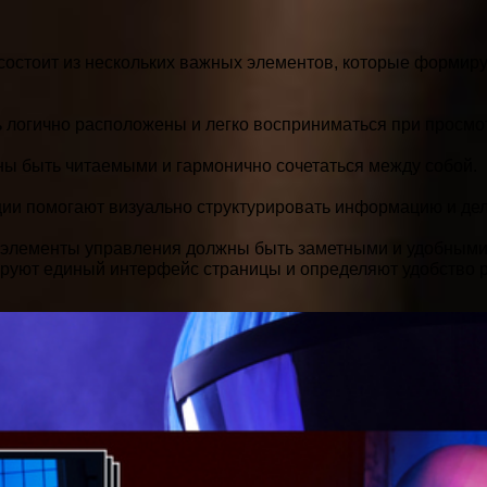
состоит из нескольких важных элементов, которые формир
логично расположены и легко восприниматься при просмо
ы быть читаемыми и гармонично сочетаться между собой.
ции помогают визуально структурировать информацию и дел
е элементы управления должны быть заметными и удобными
руют единый интерфейс страницы и определяют удобство р