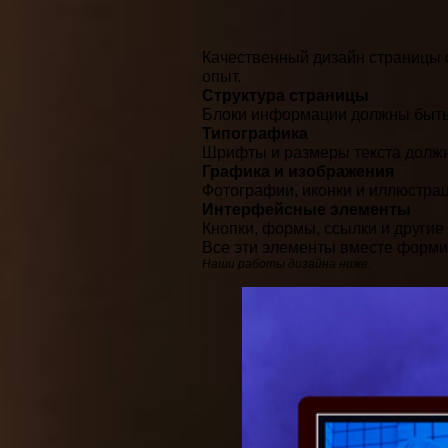
Качественный дизайн страницы 
опыт.
Структура страницы
Блоки информации должны быть 
Типографика
Шрифты и размеры текста должн
Графика и изображения
Фотографии, иконки и иллюстра
Интерфейсные элементы
Кнопки, формы, ссылки и други
Все эти элементы вместе форми
Наши работы дизайна ниже: