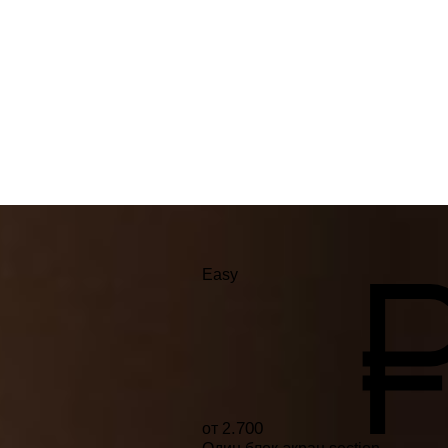
LP TRAVEL
LP BANK
LP CODE
LP ART PLATFORM
LP MODELS
BC WALLET
LP CRYPTO FUND
LP ICO DESIGN
P2P PLATFORM
SOCIAL NETWORK
ONLINE LIBRARY
Easy
.700
от 2