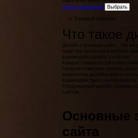
Один блок-экран section
Узнать подробнее
Выбрать
Базовый брифинг
Что такое д
Дизайн страницы сайта - это ви
будет располагаться контент, к
взаимодействовать с сайтом.
Каждая страница сайта выполняе
товаров помогают принять реше
разработке дизайна важно учитыв
взаимодействия с интерфейсом.
Продуманный дизайн страниц по
сайтом.
Основные 
сайта