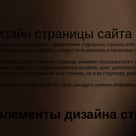
изайн страницы сайта
зуальное и структурное оформление отдельных страниц веб-р
акие элементы интерфейса увидит пользователь и насколько 
т свою задачу: главная страница знакомит пользователя с 
ние о покупке, а информационные разделы дают дополните
ать не только внешний вид страниц, но и их структуру, удо
могает пользователям быстрее находить нужную информа
элементы дизайна с