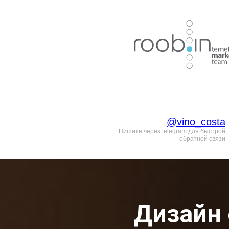
Хотите также? Пиш
@
vino_costa
Пишите через telegram для быстрой
обратной связи
Дизайн 