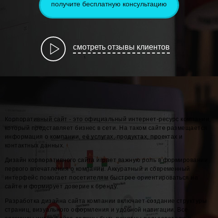
получите бесплатную консультацию
смотреть отзывы клиентов
Корпоративный сайт - это официальный интернет-ресурс компании,
который представляет бизнес в сети. На таком сайте размещается
информация о компании, её услугах, продуктах, проектах и
контактных данных.
Дизайн корпоративного сайта играет важную роль в формировании
первого впечатления о компании. Аккуратный и современный
интерфейс помогает посетителям быстрее ориентироваться на
сайте и формирует доверие к бренду.
Разработка дизайна сайта компании включает создание структуры
страниц, визуального оформления и удобной навигации. Все