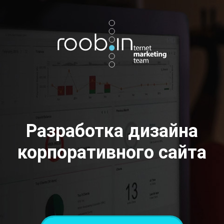
Хотите также? Пишите в телеграм:
vino_costa
5
из
10
Разработка дизайна
корпоративного сайта