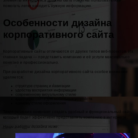
элементы интерфейса должны быть понятны пользователю и
помогать легко находить нужную информацию.
Особенности дизайна
корпоративного сайта
Корпоративные сайты отличаются от других типов веб-проектов. Их
главная задача — представить компанию и её услуги максимально
понятно и профессионально.
При разработке дизайна корпоративного сайта особое внимание
уделяется:
структуре страниц и навигации
удобству восприятия информации
современному визуальному стилю
адаптации сайта для мобильных устройств
единому стилю оформления
Такие решения помогают создать удобный и функциональный сайт,
который будет эффективно представлять компанию в интернете.
Наши работы дизайна ниже: